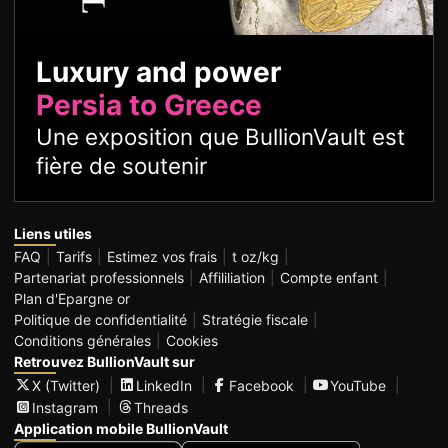
Luxury and power
Persia to Greece
Une exposition que BullionVault est
fière de soutenir
Liens utiles
FAQ
Tarifs
Estimez vos frais
t oz/kg
Partenariat professionnels
Affililiation
Compte enfant
Plan d'Epargne or
Politique de confidentialité
Stratégie fiscale
Conditions générales
Cookies
Retrouvez BullionVault sur
X (Twitter)
LinkedIn
Facebook
YouTube
Instagram
Threads
Application mobile BullionVault