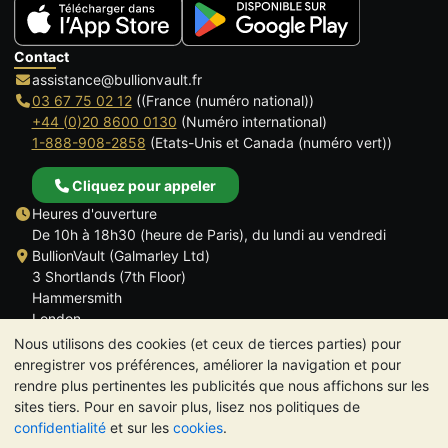
Contact
assistance@bullionvault.fr
03 67 75 02 12
((France (numéro national))
+44 (0)20 8600 0130
(Numéro international)
1-888-908-2858
(Etats-Unis et Canada (numéro vert))
Cliquez pour appeler
Heures d'ouverture
De 10h à 18h30 (heure de Paris), du lundi au vendredi
BullionVault (Galmarley Ltd)
3 Shortlands (7th Floor)
Hammersmith
London
W6 8DA
Nous utilisons des cookies (et ceux de tierces parties) pour
ROYAUME UNI
enregistrer vos préférences, améliorer la navigation et pour
rendre plus pertinentes les publicités que nous affichons sur les
sites tiers. Pour en savoir plus, lisez nos politiques de
confidentialité
et sur les
cookies
.