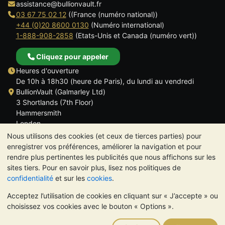
assistance@bullionvault.fr
03 67 75 02 12
((France (numéro national))
+44 (0)20 8600 0130
(Numéro international)
1-888-908-2858
(Etats-Unis et Canada (numéro vert))
Cliquez pour appeler
Heures d'ouverture
De 10h à 18h30 (heure de Paris), du lundi au vendredi
BullionVault (Galmarley Ltd)
3 Shortlands (7th Floor)
Hammersmith
London
W6 8DA
Nous utilisons des cookies (et ceux de tierces parties) pour
ROYAUME UNI
enregistrer vos préférences, améliorer la navigation et pour
rendre plus pertinentes les publicités que nous affichons sur les
sites tiers. Pour en savoir plus, lisez nos politiques de
confidentialité
et sur les
cookies
.
Acceptez l’utilisation de cookies en cliquant sur « J’accepte » ou
TrustScore 4.6 | 534 avis
choisissez vos cookies avec le bouton « Options ».
VEUILLEZ NOTER:
La valeur des métaux précieux peut aussi
bien baisser qu'augmenter. Les tendances historiques ne