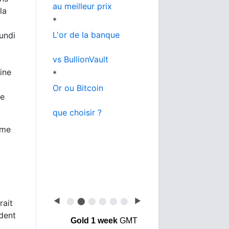
au meilleur prix
la
*
L'or de la banque
lundi
vs BullionVault
ine
*
Or ou Bitcoin
de
que choisir ?
mme
◀
⬤
⬤
⬤
⬤
⬤
⬤
▶
rait
ident
Gold 1 week
GMT