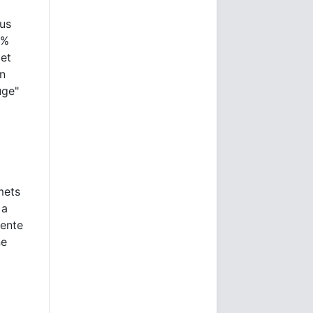
lus
 %
 et
un
uge"
mets
 a
mente
ne