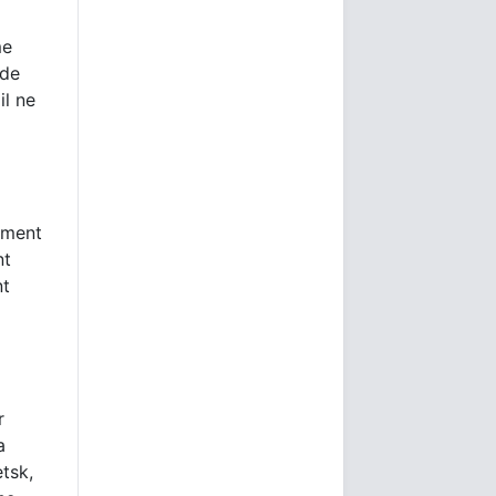
me
 de
il ne
ement
nt
nt
r
a
etsk,