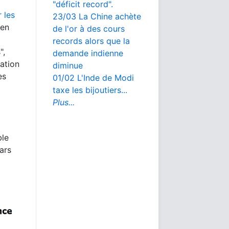
"déficit record".
 les
23/03 La Chine achète
 en
de l'or à des cours
records alors que la
",
demande indienne
lation
diminue
es
01/02 L'Inde de Modi
taxe les bijoutiers...
Plus...
ble
ars