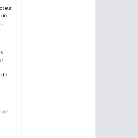
ecteur
 un
l.
es
ar
 de
 sur