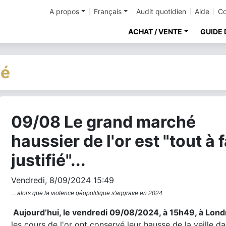
A propos
Français
Audit quotidien
Aide
Co
ACHAT / VENTE
GUIDE 
té
09/08 Le grand marché
cher
haussier de l'or est "tout à f
justifié"...
Vendredi, 8/09/2024 15:49
…alors que la violence géopolitique s'aggrave en 2024.
Aujourd’hui, le vendredi 09/08/2024, à 15h49, à Lond
les cours de l'or ont conservé leur hausse de la veille d