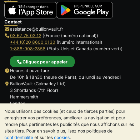
Contact
assistance@bullionvault.fr
03 67 75 02 12
((France (numéro national))
+44 (0)20 8600 0130
(Numéro international)
1-888-908-2858
(Etats-Unis et Canada (numéro vert))
Cliquez pour appeler
Heures d'ouverture
De 10h à 18h30 (heure de Paris), du lundi au vendredi
BullionVault (Galmarley Ltd)
3 Shortlands (7th Floor)
Hammersmith
London
W6 8DA
Nous utilisons des cookies (et ceux de tierces parties) pour
ROYAUME UNI
enregistrer vos préférences, améliorer la navigation et pour
rendre plus pertinentes les publicités que nous affichons sur les
sites tiers. Pour en savoir plus, lisez nos politiques de
confidentialité
et sur les
cookies
.