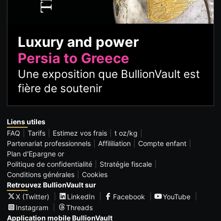
Luxury and power
Persia to Greece
Une exposition que BullionVault est
fière de soutenir
Liens utiles
FAQ
Tarifs
Estimez vos frais
t oz/kg
Partenariat professionnels
Affililiation
Compte enfant
Plan d'Epargne or
Politique de confidentialité
Stratégie fiscale
Conditions générales
Cookies
Retrouvez BullionVault sur
X (Twitter)
LinkedIn
Facebook
YouTube
Instagram
Threads
Application mobile BullionVault