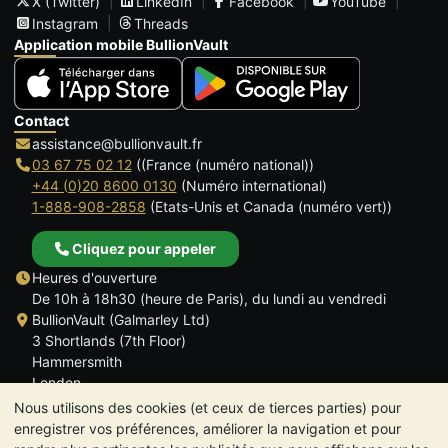
X (Twitter)
LinkedIn
Facebook
YouTube
Instagram
Threads
Application mobile BullionVault
Contact
assistance@bullionvault.fr
03 67 75 02 12
((France (numéro national))
+44 (0)20 8600 0130
(Numéro international)
1-888-908-2858
(Etats-Unis et Canada (numéro vert))
Cliquez pour appeler
Heures d'ouverture
De 10h à 18h30 (heure de Paris), du lundi au vendredi
BullionVault (Galmarley Ltd)
3 Shortlands (7th Floor)
Hammersmith
London
W6 8DA
Nous utilisons des cookies (et ceux de tierces parties) pour
ROYAUME UNI
enregistrer vos préférences, améliorer la navigation et pour