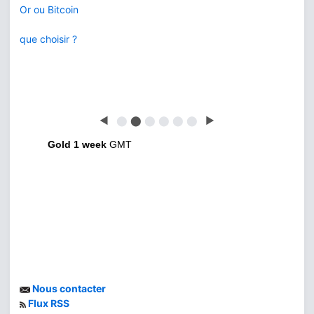
Or ou Bitcoin
que choisir ?
◀
⬤
⬤
⬤
⬤
⬤
⬤
▶
Gold 1 week
GMT
Nous contacter
Flux RSS