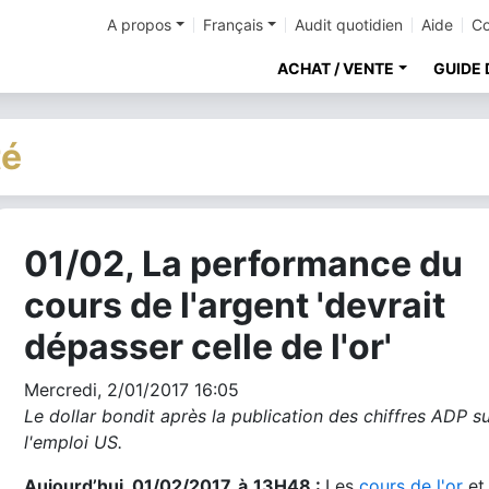
A propos
Français
Audit quotidien
Aide
Co
ACHAT / VENTE
GUIDE 
té
01/02, La performance du
cher
cours de l'argent 'devrait
dépasser celle de l'or'
Mercredi, 2/01/2017 16:05
Le dollar bondit après la publication des chiffres ADP s
l'emploi US.
Aujourd’hui, 01/02/2017, à
13H48 :
Les
cours de l'or
et 