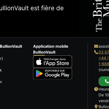
llionVault est fière de
BullionVault
Application mobile
assis
BullionVault
03 67
+44 (
r)
1-88
(numé
k
m
Heure
De 10
vendr
Bulli