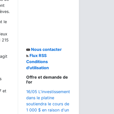
ent
rèves.
t le
a
 deux
1 215
Nous contacter
Flux RSS
'agit
Conditions
d'utilisation
Offre et demande de
s
l'or
7 et
16/05 L'investissement
dans le platine
soutiendra le cours de
1 000 $ en raison d'un