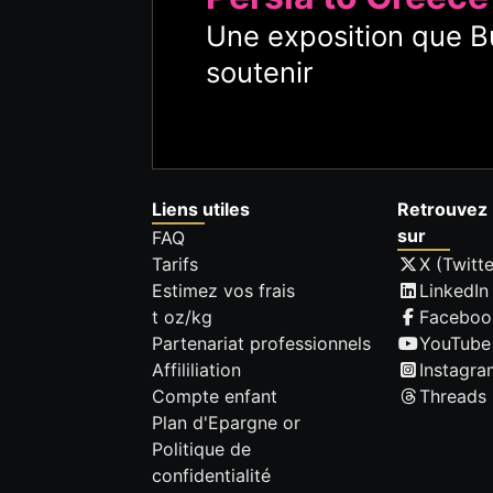
Une exposition que Bu
soutenir
Liens utiles
Retrouvez 
sur
FAQ
Tarifs
X (Twitte
Estimez vos frais
LinkedIn
t oz/kg
Faceboo
Partenariat professionnels
YouTube
Affililiation
Instagra
Compte enfant
Threads
Plan d'Epargne or
Politique de
confidentialité