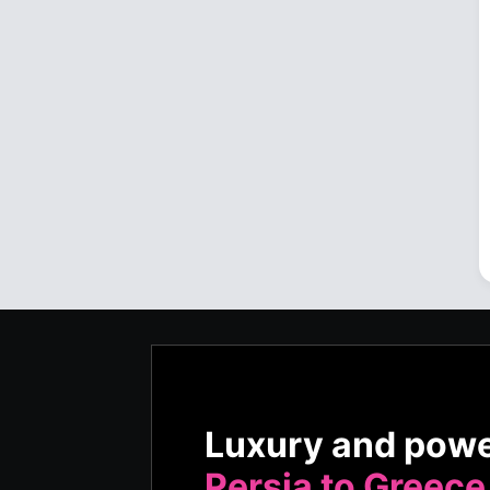
Luxury and pow
Persia to Greece