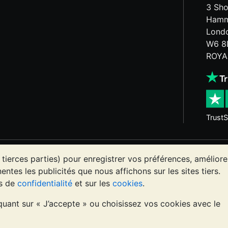
3 Sho
Hamm
Lond
W6 8
ROYA
TrustS
x précieux peut aussi bien baisser qu'augmenter. Les tenda
 tierces parties) pour enregistrer vos préférences, améliore
es sites Internet de BullionVault ou dans ses communications
entes les publicités que nous affichons sur les sites tiers.
rofessionnel est à envisager pour déterminer si la possess
es de
confidentialité
et sur les
cookies
.
iquant sur « J’accepte » ou choisissez vos cookies avec le
agne (numéro 4943684)
BullionVault Ltd © 2026