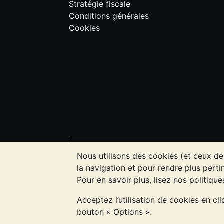
Stratégie fiscale
Conditions générales
Cookies
VEUILLEZ NOTER:
La valeur des métau
Nous utilisons des cookies (et ceux de
l'évolution future des cours. Rien sur l
la navigation et pour rendre plus pertin
investissement. Demander l'avis d'un p
Pour en savoir plus, lisez nos politiqu
Acceptez l’utilisation de cookies en cl
Entreprise enregistrée en Grande-Bret
bouton « Options ».