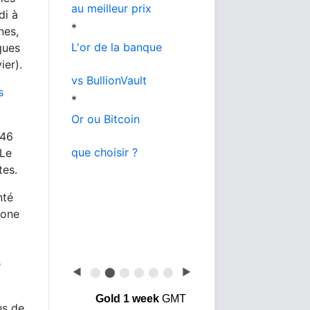
au meilleur prix
di à
*
nes,
L'or de la banque
ques
ier).
vs BullionVault
s
*
Or ou Bitcoin
246
que choisir ?
 Le
tes.
nté
zone
e
◀
⬤
⬤
⬤
⬤
⬤
⬤
▶
Gold 1 week
GMT
us de