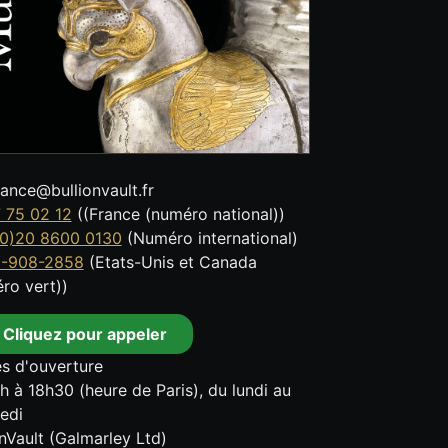
tance@bullionvault.fr
 75 02 12
((France (numéro national))
0)20 8600 0130
(Numéro international)
8-908-2858
(Etats-Unis et Canada
ro vert))
Cliquez pour appeler
s d'ouverture
h à 18h30 (heure de Paris), du lundi au
edi
onVault (Galmarley Ltd)