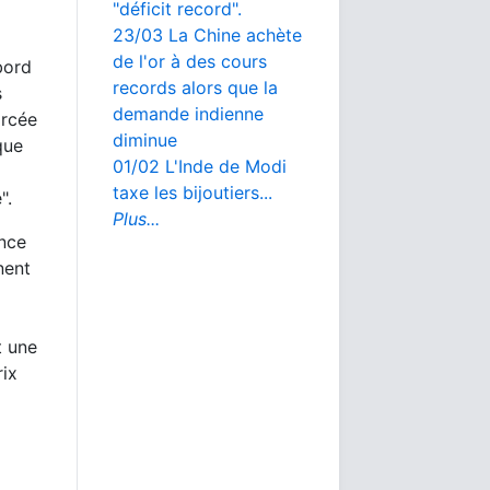
"déficit record".
23/03 La Chine achète
de l'or à des cours
bord
records alors que la
s
demande indienne
orcée
diminue
que
01/02 L'Inde de Modi
taxe les bijoutiers...
".
Plus...
nce
nent
t une
rix