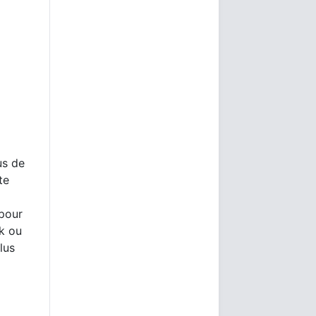
us de
te
 pour
rk ou
lus