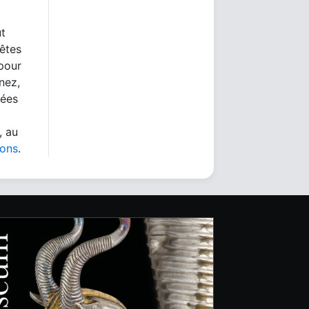
ut
 êtes
 pour
nez,
nées
, au
ions
.