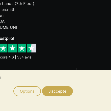
rtlands (7th Floor)
ersmith
on
DA
UME UNI
core 4.6 | 534 avis
nces historiques ne garantissent pas
r
 ne constitue un conseil en
ion de métaux précieux vous convient.
Options
J’accepte