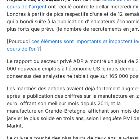
cours de l'argent
ont reculé contre le dollar mercredi mi
Londres à partir de pics respectifs d'une et de 12 semai
qui a bondi suite à la publication d'indicateurs économi
plus forts que prévu (le nombre de recrutements en janv
[Pourquoi
ces éléments sont importants et impactent le
cours de l’or ?
]
Le rapport du secteur privé ADP a montré un ajout de 
000 nouveaux emplois à l'économie US le mois dernier.
consensus des analystes ne tablait que sur 165 000 pos
Les marchés des actions avaient déjà fortement augme
après la publication des chiffres sur la manufacture en 
euro, offrant son meilleur mois depuis 2011, et la
manufacture en Grande-Bretagne, affichant son mois de
janvier le plus solide en trois ans, selon l'enquête PMI d
Markit.
Le cuivre a touché des plus hauts de deux ans, au-dess