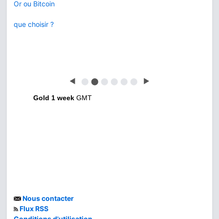
Or ou Bitcoin
que choisir ?
◀
⬤
⬤
⬤
⬤
⬤
⬤
▶
Gold 1 week
GMT
Nous contacter
Flux RSS
Conditions d'utilisation