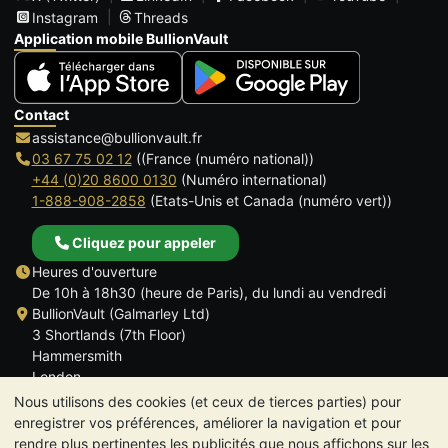
Instagram
Threads
Application mobile BullionVault
Contact
assistance@bullionvault.fr
03 67 75 02 12
((France (numéro national))
+44 (0)20 8600 0130
(Numéro international)
1-888-908-2858
(Etats-Unis et Canada (numéro vert))
Cliquez pour appeler
Heures d'ouverture
De 10h à 18h30 (heure de Paris), du lundi au vendredi
BullionVault (Galmarley Ltd)
3 Shortlands (7th Floor)
Hammersmith
London
W6 8DA
Nous utilisons des cookies (et ceux de tierces parties) pour
ROYAUME UNI
enregistrer vos préférences, améliorer la navigation et pour
rendre plus pertinentes les publicités que nous affichons sur les