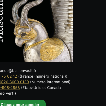
tance@bullionvault.fr
 75 02 12
((France (numéro national))
0)20 8600 0130
(Numéro international)
8-908-2858
(Etats-Unis et Canada
ro vert))
Cliquez pour appeler