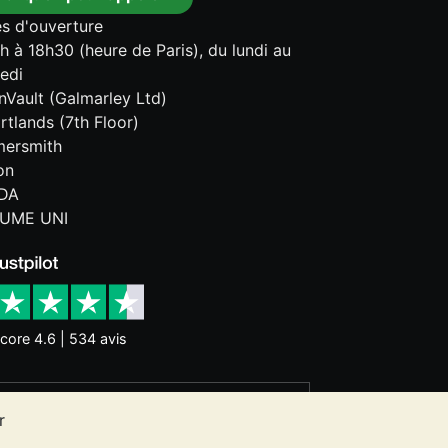
s d'ouverture
h à 18h30 (heure de Paris), du lundi au
edi
onVault (Galmarley Ltd)
rtlands (7th Floor)
ersmith
on
DA
UME UNI
core 4.6 | 534 avis
nces historiques ne garantissent pas
r
 ne constitue un conseil en