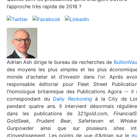
l’approche très rapide de 2018 ?
Adrian Ash dirige le bureau de recherches de
BullionVau
des moyens les plus
simples
et les plus
économiqu
monde d'acheter et d'investir dans l'or. Après avoi
responsable éditorial pour Fleet Street Publicatio
l'homologue britannique des Publications Agora -- il 
correspondant du
Daily Reckoning
à la City de Lo
pendant quatre ans. Il intervient désormais régulièr
dans les publications de
321gold.com
,
Financial
GoldSeek
,
Prudent Bear
,
SafeHaven
et
Whisk
Gunpowder
ainsi que sur plusieurs sites inte
d'investissement. Les points de vue d'Adrian sur le
m