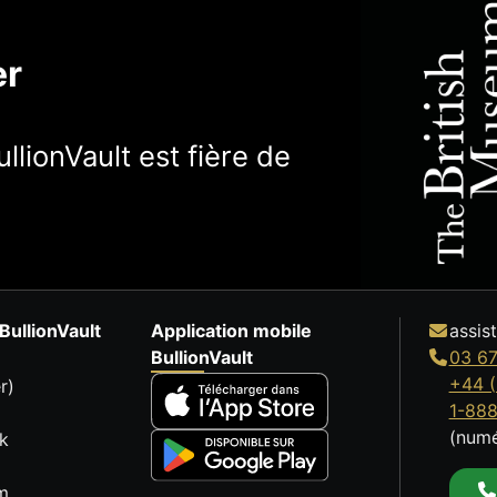
er
llionVault est fière de
BullionVault
Application mobile
assis
BullionVault
03 67
+44 (
r)
1-88
(numé
k
m