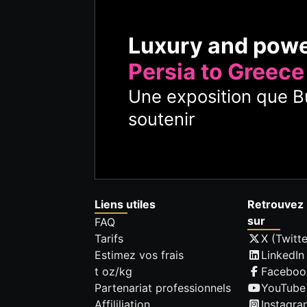
Luxury and pow
Persia to Greece
Une exposition que Bu
soutenir
Liens utiles
Retrouvez 
sur
FAQ
Tarifs
X (Twitte
Estimez vos frais
LinkedIn
t oz/kg
Faceboo
Partenariat professionnels
YouTube
Affililiation
Instagra