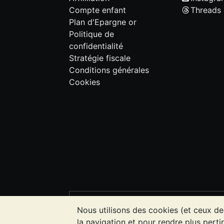
Compte enfant
Threads
Plan d'Epargne or
Politique de
confidentialité
Stratégie fiscale
Conditions générales
Cookies
VEUILLEZ NOTER:
La valeur des métau
Nous utilisons des cookies (et ceux de
l'évolution future des cours. Rien sur l
la navigation et pour rendre plus pertin