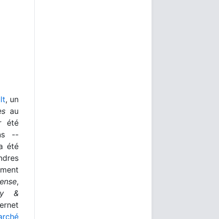
lt
, un
es
au
r été
ns --
a été
ndres
ement
Sense
,
ey &
rnet
arché