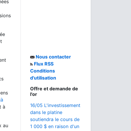
nées
sions
née
t
Nous contacter
ent
Flux RSS
Conditions
d'utilisation
cs
Offre et demande de
gens
l'or
jà
16/05 L'investissement
t à
dans le platine
soutiendra le cours de
x au
1 000 $ en raison d'un