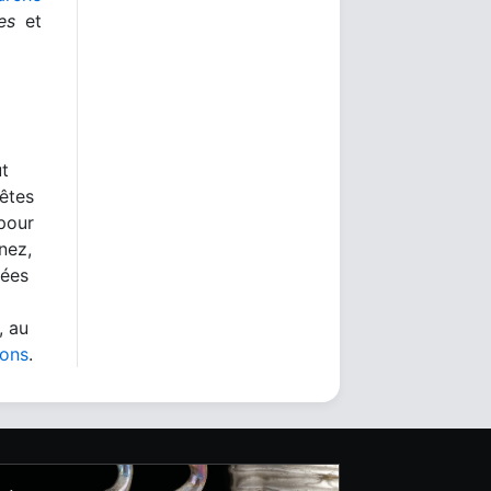
es
et
ut
 êtes
 pour
nez,
nées
, au
ions
.