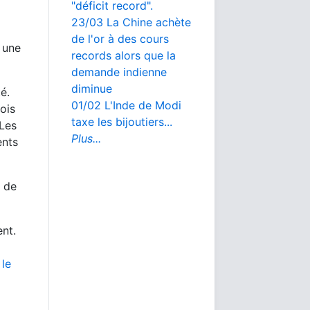
"déficit record".
23/03 La Chine achète
de l'or à des cours
 une
records alors que la
demande indienne
diminue
é.
01/02 L'Inde de Modi
ois
taxe les bijoutiers...
Les
Plus...
ents
s de
nt.
 le