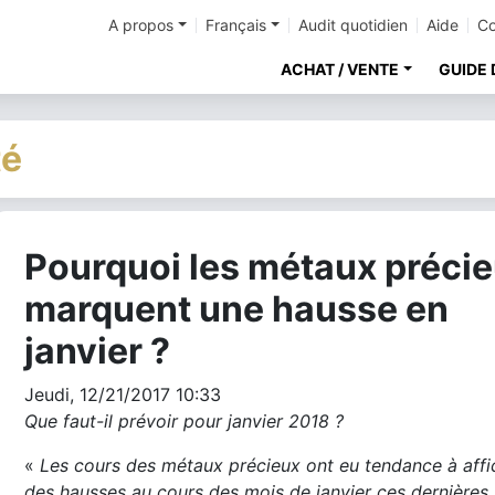
A propos
Français
Audit quotidien
Aide
Co
ACHAT / VENTE
GUIDE 
té
Pourquoi les métaux préci
cher
marquent une hausse en
janvier ?
Jeudi, 12/21/2017 10:33
Que faut-il prévoir pour janvier 2018 ?
«
Les cours des métaux précieux ont eu tendance à affi
des hausses au cours des mois de janvier ces dernières