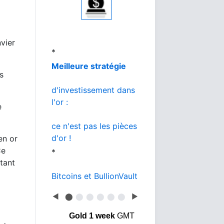
au meilleur prix
*
L'or de la banque
nvier
vs BullionVault
*
s
Or ou Bitcoin
e
que choisir ?
en or
Ce
tant
◀
⬤
⬤
⬤
⬤
⬤
⬤
▶
Gold 1 week
GMT