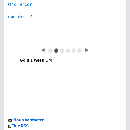
Or ou Bitcoin
que choisir ?
◀
⬤
⬤
⬤
⬤
⬤
⬤
▶
Gold 1 week
GMT
Nous contacter
Flux RSS