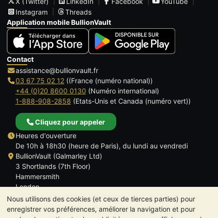
X (Twitter)
LinkedIn
Facebook
YouTube
Instagram
Threads
Application mobile BullionVault
Contact
assistance@bullionvault.fr
03 67 75 02 12
((France (numéro national))
+44 (0)20 8600 0130
(Numéro international)
1-888-908-2858
(Etats-Unis et Canada (numéro vert))
Cliquez pour appeler
Heures d'ouverture
De 10h à 18h30 (heure de Paris), du lundi au vendredi
BullionVault (Galmarley Ltd)
3 Shortlands (7th Floor)
Hammersmith
London
W6 8DA
Nous utilisons des cookies (et ceux de tierces parties) pour
ROYAUME UNI
enregistrer vos préférences, améliorer la navigation et pour