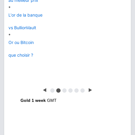
au meilleur prix
*
L'or de la banque
vs BullionVault
*
Or ou Bitcoin
que choisir ?
◀
⬤
⬤
⬤
⬤
⬤
⬤
▶
Gold 1 week
GMT