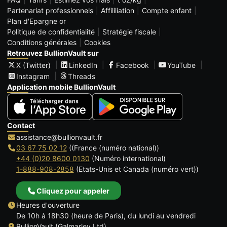
Partenariat professionnels
Affililiation
Compte enfant
Plan d'Epargne or
Politique de confidentialité
Stratégie fiscale
Conditions générales
Cookies
Retrouvez BullionVault sur
X (Twitter)
LinkedIn
Facebook
YouTube
Instagram
Threads
Application mobile BullionVault
Contact
assistance@bullionvault.fr
03 67 75 02 12
((France (numéro national))
+44 (0)20 8600 0130
(Numéro international)
1-888-908-2858
(Etats-Unis et Canada (numéro vert))
Cliquez pour appeler
Heures d'ouverture
De 10h à 18h30 (heure de Paris), du lundi au vendredi
BullionVault (Galmarley Ltd)