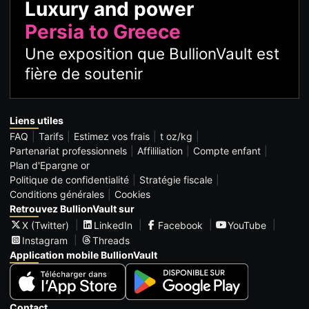
Luxury and power
Persia to Greece
Une exposition que BullionVault est
fière de soutenir
Liens utiles
FAQ
Tarifs
Estimez vos frais
t oz/kg
Partenariat professionnels
Affililiation
Compte enfant
Plan d'Epargne or
Politique de confidentialité
Stratégie fiscale
Conditions générales
Cookies
Retrouvez BullionVault sur
X (Twitter)
LinkedIn
Facebook
YouTube
Instagram
Threads
Application mobile BullionVault
Contact