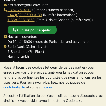
assistance@bullionvault.fr
03 67 75 02 12
((France (numéro national))
+44 (0)20 8600 0130
(Numéro international)
1-888-908-2858
(Etats-Unis et Canada (numéro vert))
Cliquez pour appeler
Heures d'ouverture
De 10h à 18h30 (heure de Paris), du lundi au vendredi
BullionVault (Galmarley Ltd)
3 Shortlands (7th Floor)
Hammersmith
London
W6 8DA
Nous utilisons des cookies (et ceux de tierces parties) pour
ROYAUME UNI
enregistrer vos préférences, améliorer la navigation et pour
rendre plus pertinentes les publicités que nous affichons sur les
sites tiers. Pour en savoir plus, lisez nos politiques de
confidentialité
et sur les
cookies
.
Acceptez l’utilisation de cookies en cliquant sur « J’accepte » ou
TrustScore 4.6 | 534 avis
choisissez vos cookies avec le bouton « Options ».
VEUILLEZ NOTER:
La valeur des métaux précieux peut aussi
bien baisser qu'augmenter. Les tendances historiques ne