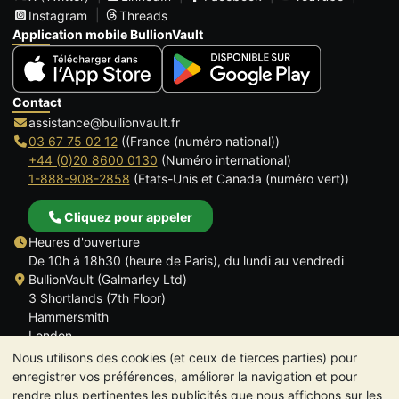
Instagram
Threads
Application mobile BullionVault
Contact
assistance@bullionvault.fr
03 67 75 02 12
((France (numéro national))
+44 (0)20 8600 0130
(Numéro international)
1-888-908-2858
(Etats-Unis et Canada (numéro vert))
Cliquez pour appeler
Heures d'ouverture
De 10h à 18h30 (heure de Paris), du lundi au vendredi
BullionVault (Galmarley Ltd)
3 Shortlands (7th Floor)
Hammersmith
London
W6 8DA
Nous utilisons des cookies (et ceux de tierces parties) pour
ROYAUME UNI
enregistrer vos préférences, améliorer la navigation et pour
rendre plus pertinentes les publicités que nous affichons sur les