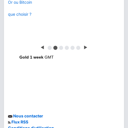
Or ou Bitcoin
que choisir ?
◀
⬤
⬤
⬤
⬤
⬤
⬤
▶
Gold 1 week
GMT
Nous contacter
Flux RSS
Conditions d'utilisation