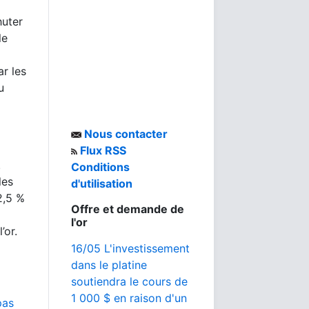
huter
le
r les
u
Nous contacter
Flux RSS
.
Conditions
les
d'utilisation
2,5 %
Offre et demande de
l'or
’or.
16/05 L'investissement
dans le platine
soutiendra le cours de
1 000 $ en raison d'un
pas