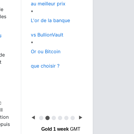
au meilleur prix
le
*
les
L'or de la banque
vs BullionVault
s
*
Or ou Bitcoin
 de
t
que choisir ?
c
Il
tion
◀
⬤
⬤
⬤
⬤
⬤
⬤
▶
epuis
Gold 1 week
GMT