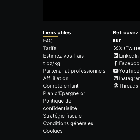
Liens utiles
Retrouvez 
sur
FAQ
Tarifs
X (Twitte
Estimez vos frais
LinkedIn
t oz/kg
Faceboo
Partenariat professionnels
YouTube
Affililiation
Instagra
Compte enfant
Threads
Plan d'Epargne or
Politique de
confidentialité
Stratégie fiscale
Conditions générales
Cookies