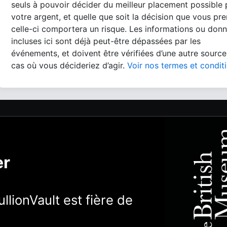
seuls à pouvoir décider du meilleur placement possible
votre argent, et quelle que soit la décision que vous pre
celle-ci comportera un risque. Les informations ou don
incluses ici sont déjà peut-être dépassées par les
événements, et doivent être vérifiées d’une autre source
cas où vous décideriez d’agir.
Voir nos termes et condit
er
llionVault est fière de