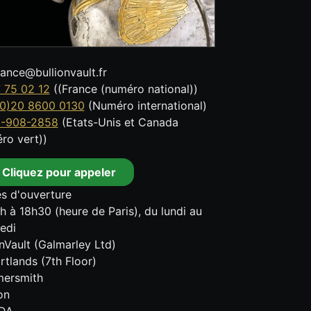
tance@bullionvault.fr
 75 02 12
((France (numéro national))
0)20 8600 0130
(Numéro international)
8-908-2858
(Etats-Unis et Canada
ro vert))
Cliquez pour appeler
s d'ouverture
h à 18h30 (heure de Paris), du lundi au
edi
onVault (Galmarley Ltd)
rtlands (7th Floor)
ersmith
on