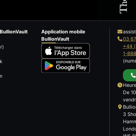
BullionVault
Application mobile
assis
BullionVault
03 67
+44 (
r)
1-88
(numé
k
m
Heure
De 10
vendr
Bulli
3 Sho
Hamm
Lond