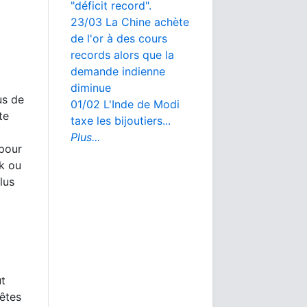
"déficit record".
23/03 La Chine achète
de l'or à des cours
records alors que la
demande indienne
diminue
us de
01/02 L'Inde de Modi
te
taxe les bijoutiers...
Plus...
 pour
rk ou
lus
ut
 êtes