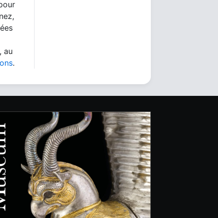
 pour
nez,
nées
, au
ions
.