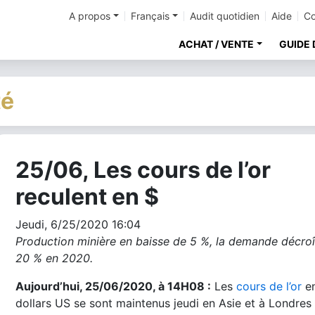
A propos
Français
Audit quotidien
Aide
Co
ACHAT / VENTE
GUIDE 
té
25/06, Les cours de l’or
cher
reculent en $
Jeudi, 6/25/2020 16:04
Production minière en baisse de 5 %, la demande décroî
20 % en 2020.
Aujourd’hui, 25/06/2020, à 14H08 :
Les
cours de l’or
e
dollars US se sont maintenus jeudi en Asie et à Londres