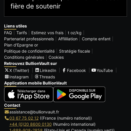
fière de soutenir
Liens utiles
FAQ
Tarifs
Estimez vos frais
t oz/kg
Partenariat professionnels
Affililiation
Compte enfant
Plan d'Epargne or
Politique de confidentialité
Stratégie fiscale
Conditions générales
Cookies
Retrouvez BullionVault sur
X (Twitter)
LinkedIn
Facebook
YouTube
Instagram
Threads
Application mobile BullionVault
Contact
assistance@bullionvault.fr
03 67 75 02 12
((France (numéro national))
+44 (0)20 8600 0130
(Numéro international)
1-888-908-2858
(Etats-Unis et Canada (numéro vert))