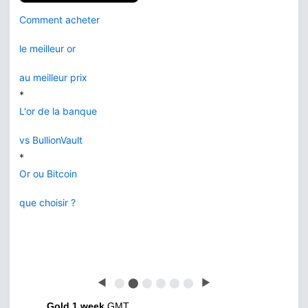
Comment acheter
le meilleur or
au meilleur prix
*
L'or de la banque
vs BullionVault
*
Or ou Bitcoin
que choisir ?
◀
⬤
⬤
⬤
⬤
⬤
⬤
▶
Gold 1 week
GMT