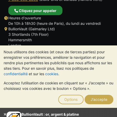
Cliquez pour appeler
Heures d'ouverture
De 10h à 18h30 (heure de Paris), du lundi au vendredi
BullionVault (Galmarley Ltd)
3 Shortlands (7th Floor)
Hammersmith
London
W6 8DA
Nous utilisons des cookies (et ceux de tierces parties) pour
ROYAUME UNI
enregistrer vos préférences, améliorer la navigation et pour
rendre plus pertinentes les publicités que nous affichons sur les
sites tiers. Pour en savoir plus, lisez nos politiques de
confidentialité
et sur les
cookies
.
Acceptez l’utilisation de cookies en cliquant sur « J’accepte » ou
TrustScore 4.6 | 534 avis
choisissez vos cookies avec le bouton « Options ».
VEUILLEZ NOTER:
La valeur des métaux précieux peut aussi
bien baisser qu'augmenter. Les tendances historiques ne
Options
J’accepte
garantissent pas l'évolution future des cours. Rien sur les sites
Internet de BullionVault ou dans ses communications ne
constitue un conseil en investissement. Demander l'avis d'un
BullionVault : or, argent & platine
professionnel est à envisager pour déterminer si la possession