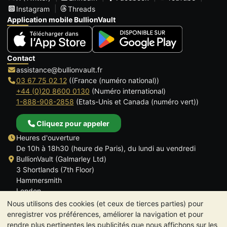
Instagram
Threads
Application mobile BullionVault
Contact
assistance@bullionvault.fr
03 67 75 02 12
((France (numéro national))
+44 (0)20 8600 0130
(Numéro international)
1-888-908-2858
(Etats-Unis et Canada (numéro vert))
Cliquez pour appeler
Heures d'ouverture
De 10h à 18h30 (heure de Paris), du lundi au vendredi
BullionVault (Galmarley Ltd)
3 Shortlands (7th Floor)
Hammersmith
London
W6 8DA
Nous utilisons des cookies (et ceux de tierces parties) pour
ROYAUME UNI
enregistrer vos préférences, améliorer la navigation et pour
rendre plus pertinentes les publicités que nous affichons sur les