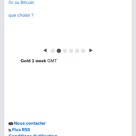
Or ou Bitcoin
que choisir ?
◀
⬤
⬤
⬤
⬤
⬤
⬤
▶
Gold 1 week
GMT
Nous contacter
Flux RSS
Conditions d'utilisation