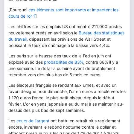
[Pourquoi
ces éléments sont importants et impactent les
cours de l’or ?
]
Les chiffres sur les emplois US ont montré 211 000 postes
nouvellement créés en avril selon le
Bureau des statistiques
du travail
, dépassant les prévisions de Wall Street et
poussant le taux de chômage à la baisse vers 4,4%.
Les paris sur la hausse des taux de la Fed en juin ont
explosé avec des
probabilités de 83%
, contre 68% il y a
une semaine. Le dollar a culminé avant de brutalement
retomber vers des plus bas de 6 mois en euros.
Les électeurs français se rendant aux urnes, et avec un
favori désigné pour dimanche, l'or en euros a reculé vers les
1 120 euros l'once, le plus petit niveau depuis le début
février. L'or en yens japonais a eu du mal à se maintenir au-
dessus des plus bas de sept semaines.
Les
cours de l'argent
ont battu en retrait plus rapidement
encore, inversant le rebond nocturne contre le dollar et
effaçant presque tous les gains de 17% de 2017 à 16,33