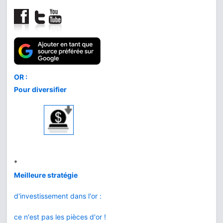
Comment acheter
le meilleur or
au meilleur prix
*
L'or de la banque
vs BullionVault
*
Or ou Bitcoin
que choisir ?