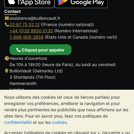
Contact
assistance@bullionvault.fr
03 67 75 02 12
((France (numéro national))
+44 (0)20 8600 0130
(Numéro international)
1-888-908-2858
(Etats-Unis et Canada (numéro vert))
Cliquez pour appeler
Heures d'ouverture
De 10h à 18h30 (heure de Paris), du lundi au vendredi
BullionVault (Galmarley Ltd)
3 Shortlands (7th Floor)
Hammersmith
London
W6 8DA
Nous utilisons des cookies (et ceux de tierces parties) pour
ROYAUME UNI
enregistrer vos préférences, améliorer la navigation et pour
rendre plus pertinentes les publicités que nous affichons sur les
sites tiers. Pour en savoir plus, lisez nos politiques de
confidentialité
et sur les
cookies
.
Acceptez l’utilisation de cookies en cliquant sur « J’accepte » ou
TrustScore 4.6 | 534 avis