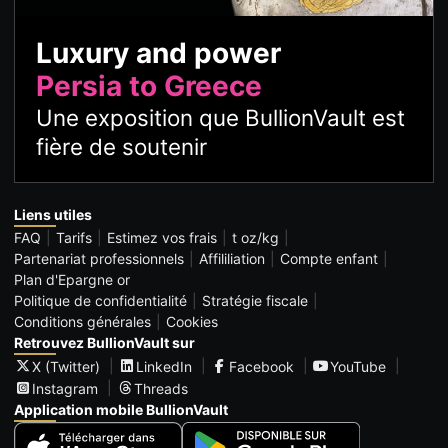
Luxury and power
Persia to Greece
Une exposition que BullionVault est
fière de soutenir
Liens utiles
FAQ
Tarifs
Estimez vos frais
t oz/kg
Partenariat professionnels
Affililiation
Compte enfant
Plan d'Epargne or
Politique de confidentialité
Stratégie fiscale
Conditions générales
Cookies
Retrouvez BullionVault sur
X (Twitter)
LinkedIn
Facebook
YouTube
Instagram
Threads
Application mobile BullionVault