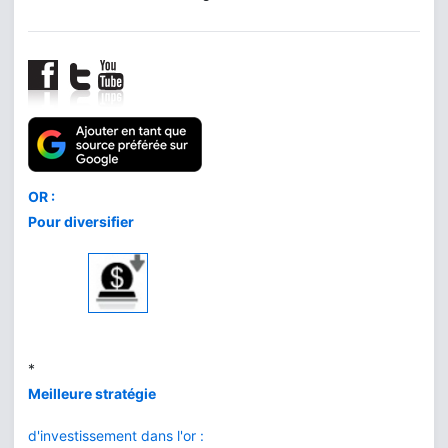
Comment acheter
le meilleur or
au meilleur prix
*
L'or de la banque
vs BullionVault
*
Or ou Bitcoin