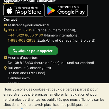
Application mobile BullionVault
Contact
assistance@bullionvault.fr
03 67 75 02 12
((France (numéro national))
+44 (0)20 8600 0130
(Numéro international)
1-888-908-2858
(Etats-Unis et Canada (numéro vert))
Cliquez pour appeler
Heures d'ouverture
De 10h à 18h30 (heure de Paris), du lundi au vendredi
BullionVault (Galmarley Ltd)
3 Shortlands (7th Floor)
Hammersmith
London
W6 8DA
Nous utilisons des cookies (et ceux de tierces parties) pour
ROYAUME UNI
enregistrer vos préférences, améliorer la navigation et pour
rendre plus pertinentes les publicités que nous affichons sur les
sites tiers. Pour en savoir plus, lisez nos politiques de