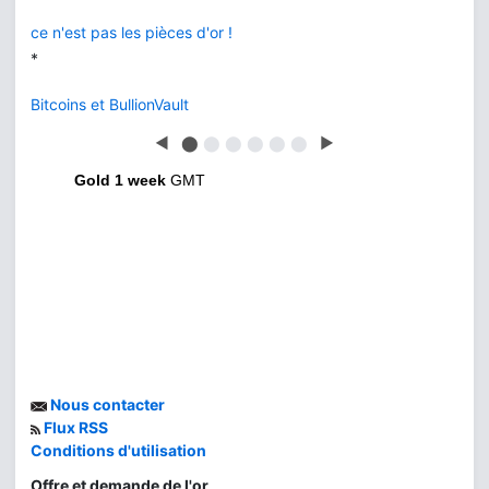
que choisir ?
◀
⬤
⬤
⬤
⬤
⬤
⬤
▶
Gold 1 week
GMT
Nous contacter
Flux RSS
Conditions d'utilisation
Offre et demande de l'or