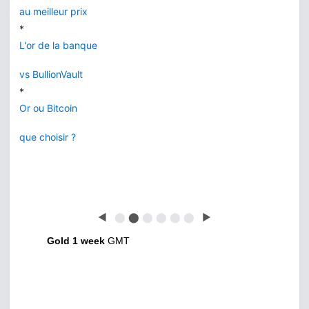
au meilleur prix
*
L'or de la banque
vs BullionVault
*
Or ou Bitcoin
que choisir ?
◀
⬤
⬤
⬤
⬤
⬤
⬤
▶
Gold 1 week
GMT