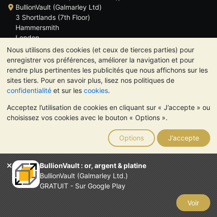
BullionVault (Galmarley Ltd)
3 Shortlands (7th Floor)
Hammersmith
London
W6 8DA
Nous utilisons des cookies (et ceux de tierces parties) pour
ROYAUME UNI
enregistrer vos préférences, améliorer la navigation et pour
rendre plus pertinentes les publicités que nous affichons sur les
sites tiers. Pour en savoir plus, lisez nos politiques de
confidentialité
et sur les
cookies
.
Acceptez l’utilisation de cookies en cliquant sur « J’accepte » ou
TrustScore 4.6 | 534 avis
choisissez vos cookies avec le bouton « Options ».
VEUILLEZ NOTER:
La valeur des métaux précieux peut aussi
bien baisser qu'augmenter. Les tendances historiques ne
Options
J’accepte
garantissent pas l'évolution future des cours. Rien sur les sites
Internet de BullionVault ou dans ses communications ne
constitue un conseil en investissement. Demander l'avis d'un
BullionVault : or, argent & platine
professionnel est à envisager pour déterminer si la possession
BullionVault (Galmarley Ltd.)
de métaux précieux vous convient.
GRATUIT - Sur Google Play
Entreprise enregistrée en Grande-Bretagne (numéro 4943684)
BullionVault Ltd © 2026
Voir