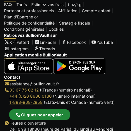
FAQ
Tarifs
Estimez vos frais
t oz/kg
Partenariat professionnels
Affililiation
Compte enfant
Plan d'Epargne or
Politique de confidentialité
Stratégie fiscale
Conditions générales
Cookies
Retrouvez BullionVault sur
X (Twitter)
LinkedIn
Facebook
YouTube
Instagram
Threads
Application mobile BullionVault
Contact
assistance@bullionvault.fr
03 67 75 02 12
((France (numéro national))
+44 (0)20 8600 0130
(Numéro international)
1-888-908-2858
(Etats-Unis et Canada (numéro vert))
Cliquez pour appeler
Heures d'ouverture
De 10h à 18h30 (heure de Paris), du lundi au vendredi