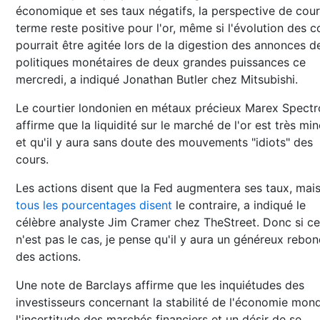
économique et ses taux négatifs, la perspective de cour
terme reste positive pour l'or, même si l'évolution des c
pourrait être agitée lors de la digestion des annonces d
politiques monétaires de deux grandes puissances ce
mercredi, a indiqué Jonathan Butler chez Mitsubishi.
Le courtier londonien en métaux précieux Marex Spectr
affirme que la liquidité sur le marché de l'or est très min
et qu'il y aura sans doute des mouvements "idiots" des
cours.
Les actions disent que la Fed augmentera ses taux, mai
tous les pourcentages disent
le contraire, a indiqué le
célèbre analyste Jim Cramer chez TheStreet. Donc si ce
n'est pas le cas, je pense qu'il y aura un généreux rebo
des actions.
Une note de Barclays affirme que les inquiétudes des
investisseurs concernant la stabilité de l'économie mond
l'incertitude des marchés financiers et un désir de se