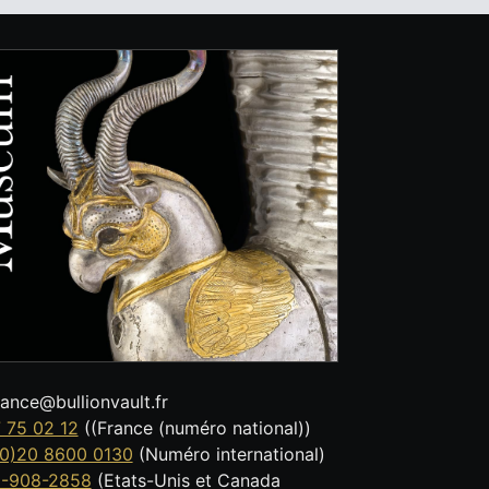
tance@bullionvault.fr
 75 02 12
((France (numéro national))
0)20 8600 0130
(Numéro international)
8-908-2858
(Etats-Unis et Canada