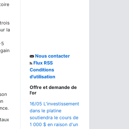
toire
trois
ur la
+5
 gain
Nous contacter
Flux RSS
Conditions
d'utilisation
Offre et demande de
l'or
 son
un
16/05 L'investissement
once.
dans le platine
soutiendra le cours de
taux
1 000 $ en raison d'un