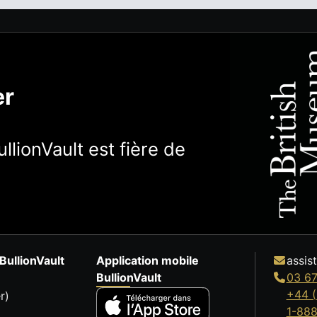
er
llionVault est fière de
BullionVault
Application mobile
assis
BullionVault
03 67
+44 (
r)
1-88