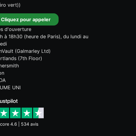
ro vert))
Cliquez pour appeler
s d'ouverture
h à 18h30 (heure de Paris), du lundi au
edi
onVault (Galmarley Ltd)
rtlands (7th Floor)
ersmith
on
DA
UME UNI
core 4.6 | 534 avis