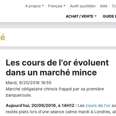
A propos
Français
Audit quotidien
Aide
Co
ACHAT / VENTE
GUIDE 
té
Les cours de l'or évoluent
cher
dans un marché mince
Mardi, 9/20/2016 16:55
Marché obligataire chinois frappé par sa première
banqueroute.
Aujourd’hui, 20/09/2016, à
14H12 :
Les
cours de l'or
so
restés plats lors d'une séance calme mardi à Londres, a