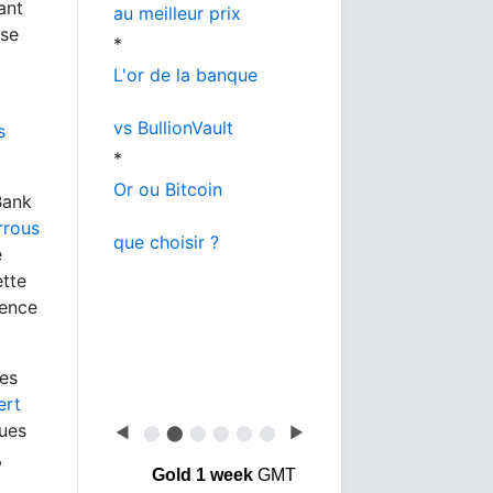
ant
au meilleur prix
ise
*
L'or de la banque
vs BullionVault
s
*
Or ou Bitcoin
Bank
rrous
que choisir ?
e
ette
gence
ses
ert
ues
◀
⬤
⬤
⬤
⬤
⬤
⬤
▶
,
Gold 1 week
GMT