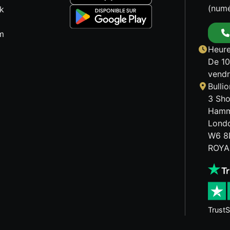
(numé
k
m
Heure
De 10
vendr
Bulli
3 Sho
Hamm
Lond
W6 8
ROYA
TrustS