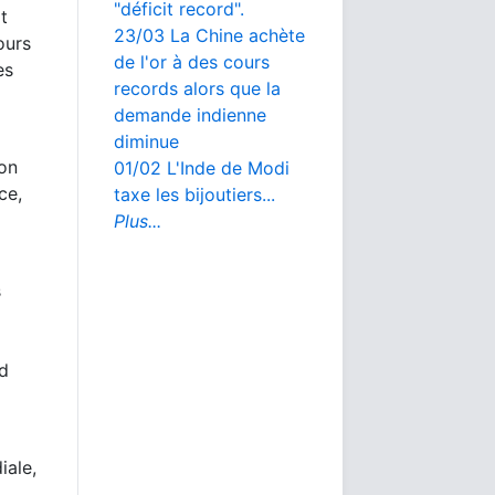
"déficit record".
t
23/03 La Chine achète
ours
de l'or à des cours
es
records alors que la
demande indienne
diminue
on
01/02 L'Inde de Modi
ce,
taxe les bijoutiers...
Plus...
s
nd
iale,