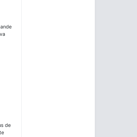
mande
 va
us de
te