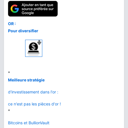
Comment acheter
le meilleur or
au meilleur prix
*
L'or de la banque
vs BullionVault
*
Or ou Bitcoin
que choisir ?