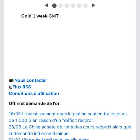
◀
⬤
⬤
⬤
⬤
⬤
⬤
▶
Gold 1 week
GMT
Nous contacter
Flux RSS
Conditions d'utilisation
Offre et demande de l'or
16/05 L'investissement dans le platine soutiendra le cours
de 1 000 $ en raison d'un "déficit record".
23/03 La Chine achète de l'or à des cours records alors que
la demande indienne diminue
01/02 L'Inde de Modi taxe les bijoutiers...