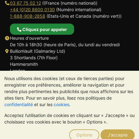
03 67 75 02 12
((France (numéro national))
+44 (0)20 8600 0130
(Numéro international)
1-888-908-2858
(Etats-Unis et Canada (numéro vert))
Cliquez pour appeler
Heures d'ouverture
De 10h à 18h30 (heure de Paris), du lundi au vendredi
BullionVault (Galmarley Ltd)
3 Shortlands (7th Floor)
Hammersmith
London
W6 8DA
Nous utilisons des cookies (et ceux de tierces parties) pour
ROYAUME UNI
enregistrer vos préférences, améliorer la navigation et pour
rendre plus pertinentes les publicités que nous affichons sur les
sites tiers. Pour en savoir plus, lisez nos politiques de
confidentialité
et sur les
cookies
.
Acceptez l’utilisation de cookies en cliquant sur « J’accepte » ou
TrustScore 4.6 | 534 avis
choisissez vos cookies avec le bouton « Options ».
VEUILLEZ NOTER:
La valeur des métaux précieux peut aussi
bien baisser qu'augmenter. Les tendances historiques ne
Options
J’accepte
garantissent pas l'évolution future des cours. Rien sur les sites