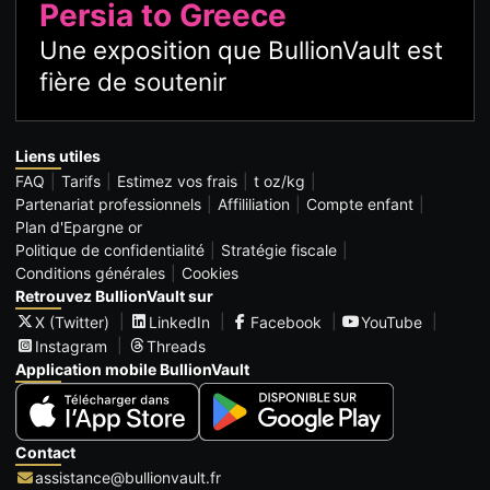
Persia to Greece
Une exposition que BullionVault est
fière de soutenir
Liens utiles
FAQ
Tarifs
Estimez vos frais
t oz/kg
Partenariat professionnels
Affililiation
Compte enfant
Plan d'Epargne or
Politique de confidentialité
Stratégie fiscale
Conditions générales
Cookies
Retrouvez BullionVault sur
X (Twitter)
LinkedIn
Facebook
YouTube
Instagram
Threads
Application mobile BullionVault
Contact
assistance@bullionvault.fr