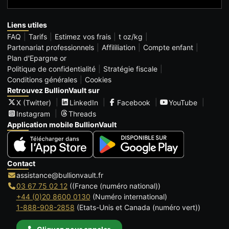
Liens utiles
FAQ
Tarifs
Estimez vos frais
t oz/kg
Partenariat professionnels
Affililiation
Compte enfant
Plan d'Epargne or
Politique de confidentialité
Stratégie fiscale
Conditions générales
Cookies
Retrouvez BullionVault sur
X (Twitter)
LinkedIn
Facebook
YouTube
Instagram
Threads
Application mobile BullionVault
Contact
assistance@bullionvault.fr
03 67 75 02 12
((France (numéro national))
+44 (0)20 8600 0130
(Numéro international)
1-888-908-2858
(Etats-Unis et Canada (numéro vert))