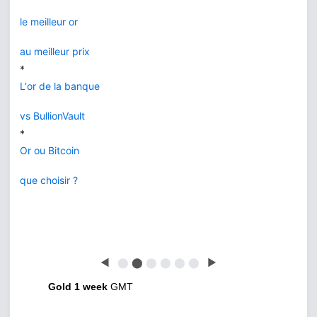
le meilleur or
au meilleur prix
*
L'or de la banque
vs BullionVault
*
Or ou Bitcoin
que choisir ?
◀
⬤
⬤
⬤
⬤
⬤
⬤
▶
Gold 1 week
GMT