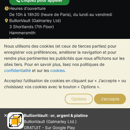
Cliquez pour appeler
Heures d'ouverture
De 10h à 18h30 (heure de Paris), du lundi au vendredi
BullionVault (Galmarley Ltd)
3 Shortlands (7th Floor)
Hammersmith
London
W6 8DA
Nous utilisons des cookies (et ceux de tierces parties) pour
ROYAUME UNI
enregistrer vos préférences, améliorer la navigation et pour
rendre plus pertinentes les publicités que nous affichons sur les
sites tiers. Pour en savoir plus, lisez nos politiques de
confidentialité
et sur les
cookies
.
Acceptez l’utilisation de cookies en cliquant sur « J’accepte » ou
TrustScore 4.6 | 534 avis
choisissez vos cookies avec le bouton « Options ».
VEUILLEZ NOTER:
La valeur des métaux précieux peut aussi
bien baisser qu'augmenter. Les tendances historiques ne
Options
J’accepte
garantissent pas l'évolution future des cours. Rien sur les sites
Internet de BullionVault ou dans ses communications ne
constitue un conseil en investissement. Demander l'avis d'un
BullionVault : or, argent & platine
professionnel est à envisager pour déterminer si la possession
BullionVault (Galmarley Ltd.)
de métaux précieux vous convient.
GRATUIT - Sur Google Play
Entreprise enregistrée en Grande-Bretagne (numéro 4943684)