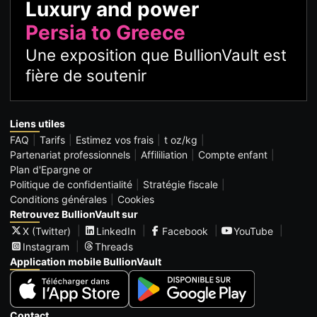
Luxury and power
Persia to Greece
Une exposition que BullionVault est
fière de soutenir
Liens utiles
FAQ
Tarifs
Estimez vos frais
t oz/kg
Partenariat professionnels
Affililiation
Compte enfant
Plan d'Epargne or
Politique de confidentialité
Stratégie fiscale
Conditions générales
Cookies
Retrouvez BullionVault sur
X (Twitter)
LinkedIn
Facebook
YouTube
Instagram
Threads
Application mobile BullionVault
Contact