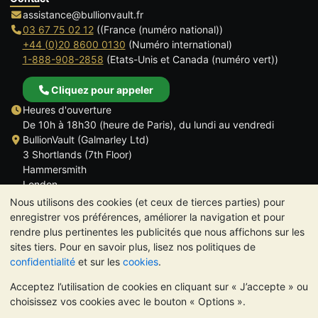
assistance@bullionvault.fr
03 67 75 02 12
((France (numéro national))
+44 (0)20 8600 0130
(Numéro international)
1-888-908-2858
(Etats-Unis et Canada (numéro vert))
Cliquez pour appeler
Heures d'ouverture
De 10h à 18h30 (heure de Paris), du lundi au vendredi
BullionVault (Galmarley Ltd)
3 Shortlands (7th Floor)
Hammersmith
London
W6 8DA
Nous utilisons des cookies (et ceux de tierces parties) pour
ROYAUME UNI
enregistrer vos préférences, améliorer la navigation et pour
rendre plus pertinentes les publicités que nous affichons sur les
sites tiers. Pour en savoir plus, lisez nos politiques de
confidentialité
et sur les
cookies
.
Acceptez l’utilisation de cookies en cliquant sur « J’accepte » ou
TrustScore 4.6 | 534 avis
choisissez vos cookies avec le bouton « Options ».
VEUILLEZ NOTER:
La valeur des métaux précieux peut aussi
bien baisser qu'augmenter. Les tendances historiques ne