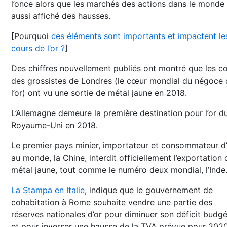
l’once alors que les marchés des actions dans le monde
aussi affiché des hausses.
[Pourquoi
ces éléments sont importants et impactent le
cours de l’or ?
]
Des chiffres nouvellement publiés ont montré que les co
des grossistes de Londres (le cœur mondial du négoce 
l’or) ont vu une sortie de métal jaune en 2018.
L’Allemagne demeure la première destination pour l’or d
Royaume-Uni en 2018.
Le premier pays minier, importateur et consommateur d
au monde, la Chine, interdit officiellement l’exportation 
métal jaune, tout comme le numéro deux mondial, l’Inde
La Stampa en Italie
, indique que le gouvernement de
cohabitation à Rome souhaite vendre une partie des
réserves nationales d’or pour diminuer son déficit budgé
et pour inverser une hausse de la TVA prévue pour 2020