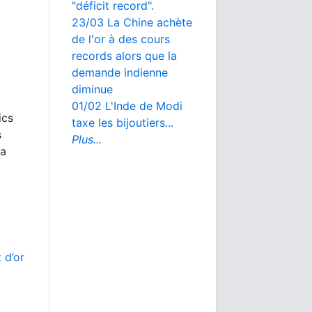
"déficit record".
23/03 La Chine achète
de l'or à des cours
records alors que la
demande indienne
diminue
01/02 L'Inde de Modi
ics
taxe les bijoutiers...
s
Plus...
la
 d’or