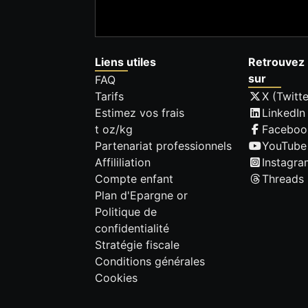
Liens utiles
Retrouvez 
sur
FAQ
Tarifs
X (Twitte
Estimez vos frais
LinkedIn
t oz/kg
Faceboo
Partenariat professionnels
YouTube
Affililiation
Instagra
Compte enfant
Threads
Plan d'Epargne or
Politique de
confidentialité
Stratégie fiscale
Conditions générales
Cookies