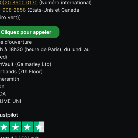
0)20 8600 0130
(Numéro international)
8-908-2858
(Etats-Unis et Canada
ro vert))
Cliquez pour appeler
s d'ouverture
h à 18h30 (heure de Paris), du lundi au
edi
onVault (Galmarley Ltd)
rtlands (7th Floor)
ersmith
on
DA
UME UNI