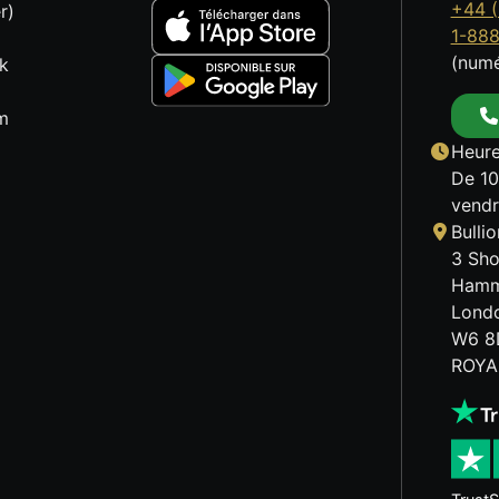
+44 (
r)
1-88
(numé
k
m
Heure
De 10
vendr
Bulli
3 Sho
Hamm
Lond
W6 8
ROYA