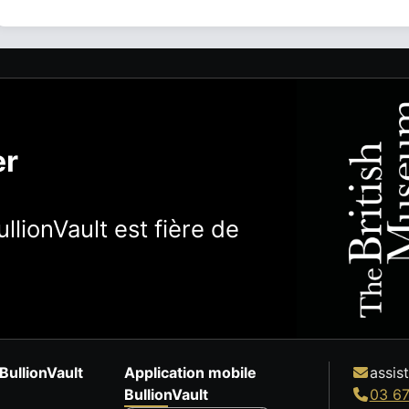
er
llionVault est fière de
BullionVault
Application mobile
assis
BullionVault
03 67