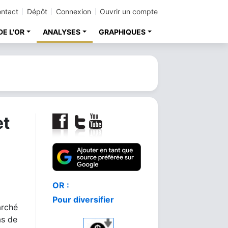
ntact
Dépôt
Connexion
Ouvrir un compte
DE L'OR
ANALYSES
GRAPHIQUES
et
Comment acheter
arché
le meilleur or
as de