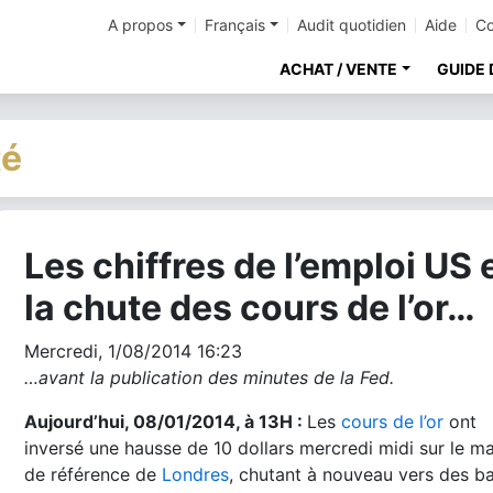
A propos
Français
Audit quotidien
Aide
Co
ACHAT / VENTE
GUIDE 
té
Les chiffres de l’emploi US 
cher
la chute des cours de l’or…
Mercredi, 1/08/2014 16:23
…avant la publication des minutes de la Fed.
Aujourd’hui, 08/01/2014, à
13H :
Les
cours de l’or
ont
inversé une hausse de 10 dollars mercredi midi sur le m
de référence de
Londres
, chutant à nouveau vers des b