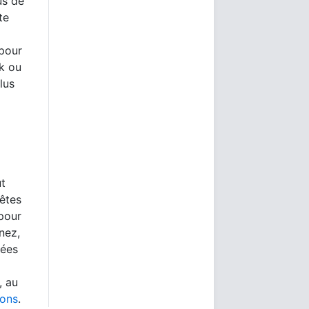
us de
te
 pour
rk ou
lus
ut
 êtes
 pour
nez,
nées
, au
ions
.