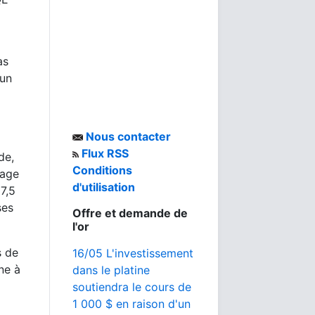
as
 un
Nous contacter
Flux RSS
de,
Conditions
tage
d'utilisation
7,5
ses
Offre et demande de
l'or
s de
16/05 L'investissement
ne à
dans le platine
soutiendra le cours de
1 000 $ en raison d'un