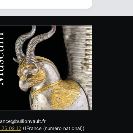
tance@bullionvault.fr
 75 02 12
((France (numéro national))