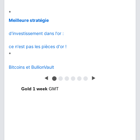
L'or de la banque
vs BullionVault
*
Or ou Bitcoin
que choisir ?
◀
⬤
⬤
⬤
⬤
⬤
⬤
▶
Gold 1 week
GMT