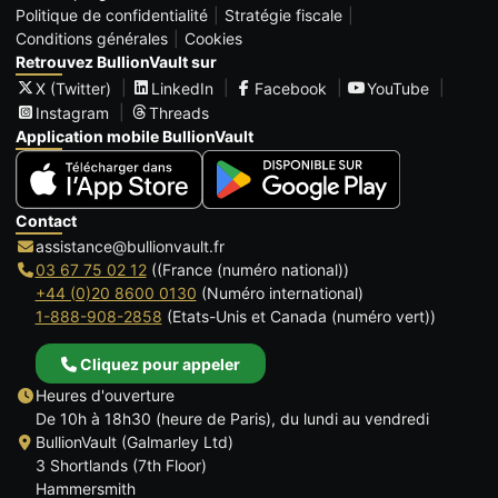
Politique de confidentialité
Stratégie fiscale
Conditions générales
Cookies
Retrouvez BullionVault sur
X (Twitter)
LinkedIn
Facebook
YouTube
Instagram
Threads
Application mobile BullionVault
Contact
assistance@bullionvault.fr
03 67 75 02 12
((France (numéro national))
+44 (0)20 8600 0130
(Numéro international)
1-888-908-2858
(Etats-Unis et Canada (numéro vert))
Cliquez pour appeler
Heures d'ouverture
De 10h à 18h30 (heure de Paris), du lundi au vendredi
BullionVault (Galmarley Ltd)
3 Shortlands (7th Floor)
Hammersmith