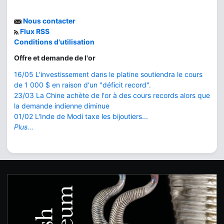
Nous contacter
Flux RSS
Conditions d'utilisation
Offre et demande de l'or
16/05 L'investissement dans le platine soutiendra le cours
de 1 000 $ en raison d'un "déficit record".
23/03 La Chine achète de l'or à des cours records alors que
la demande indienne diminue
01/02 L'Inde de Modi taxe les bijoutiers...
Plus...