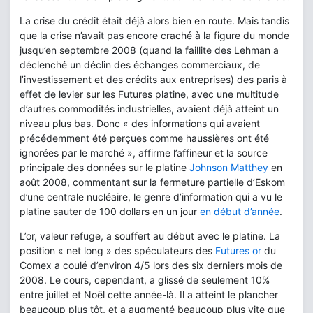
La crise du crédit était déjà alors bien en route. Mais tandis
que la crise n’avait pas encore craché à la figure du monde
jusqu’en septembre 2008 (quand la faillite des Lehman a
déclenché un déclin des échanges commerciaux, de
l’investissement et des crédits aux entreprises) des paris à
effet de levier sur les Futures platine, avec une multitude
d’autres commodités industrielles, avaient déjà atteint un
niveau plus bas. Donc « des informations qui avaient
précédemment été perçues comme haussières ont été
ignorées par le marché », affirme l’affineur et la source
principale des données sur le platine
Johnson Matthey
en
août 2008, commentant sur la fermeture partielle d’Eskom
d’une centrale nucléaire, le genre d’information qui a vu le
platine sauter de 100 dollars en un jour
en début d’année
.
L’or, valeur refuge, a souffert au début avec le platine. La
position « net long » des spéculateurs des
Futures or
du
Comex a coulé d’environ 4/5 lors des six derniers mois de
2008. Le cours, cependant, a glissé de seulement 10%
entre juillet et Noël cette année-là. Il a atteint le plancher
beaucoup plus tôt, et a augmenté beaucoup plus vite que