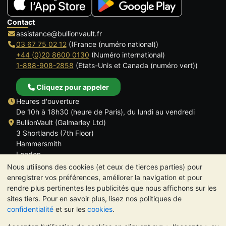
Contact
assistance@bullionvault.fr
03 67 75 02 12
((France (numéro national))
+44 (0)20 8600 0130
(Numéro international)
1-888-908-2858
(Etats-Unis et Canada (numéro vert))
Cliquez pour appeler
Heures d'ouverture
De 10h à 18h30 (heure de Paris), du lundi au vendredi
BullionVault (Galmarley Ltd)
3 Shortlands (7th Floor)
Hammersmith
London
W6 8DA
Nous utilisons des cookies (et ceux de tierces parties) pour
ROYAUME UNI
enregistrer vos préférences, améliorer la navigation et pour
rendre plus pertinentes les publicités que nous affichons sur les
sites tiers. Pour en savoir plus, lisez nos politiques de
confidentialité
et sur les
cookies
.