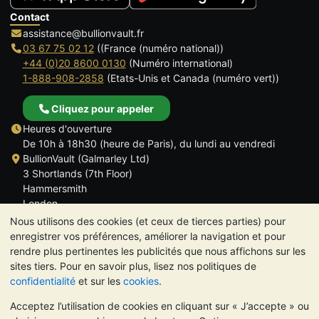
Contact
assistance@bullionvault.fr
03 67 75 02 12
((France (numéro national))
+44 (0)20 8600 0130
(Numéro international)
1-888-908-2858
(Etats-Unis et Canada (numéro vert))
Cliquez pour appeler
Heures d'ouverture
De 10h à 18h30 (heure de Paris), du lundi au vendredi
BullionVault (Galmarley Ltd)
3 Shortlands (7th Floor)
Hammersmith
London
W6 8DA
Nous utilisons des cookies (et ceux de tierces parties) pour
ROYAUME UNI
enregistrer vos préférences, améliorer la navigation et pour
rendre plus pertinentes les publicités que nous affichons sur les
sites tiers. Pour en savoir plus, lisez nos politiques de
confidentialité
et sur les
cookies
.
Acceptez l’utilisation de cookies en cliquant sur « J’accepte » ou
TrustScore 4.6 | 534 avis