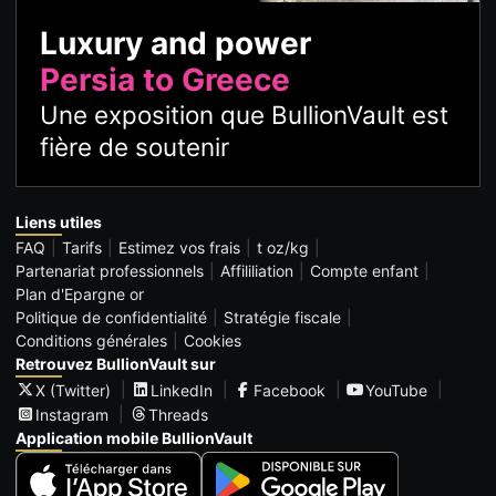
Luxury and power
Persia to Greece
Une exposition que BullionVault est
fière de soutenir
Liens utiles
FAQ
Tarifs
Estimez vos frais
t oz/kg
Partenariat professionnels
Affililiation
Compte enfant
Plan d'Epargne or
Politique de confidentialité
Stratégie fiscale
Conditions générales
Cookies
Retrouvez BullionVault sur
X (Twitter)
LinkedIn
Facebook
YouTube
Instagram
Threads
Application mobile BullionVault