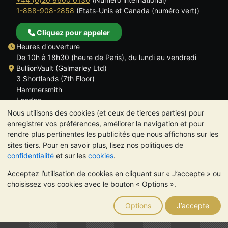
1-888-908-2858
(Etats-Unis et Canada (numéro vert))
Cliquez pour appeler
Heures d'ouverture
De 10h à 18h30 (heure de Paris), du lundi au vendredi
BullionVault (Galmarley Ltd)
3 Shortlands (7th Floor)
Hammersmith
London
W6 8DA
Nous utilisons des cookies (et ceux de tierces parties) pour
ROYAUME UNI
enregistrer vos préférences, améliorer la navigation et pour
rendre plus pertinentes les publicités que nous affichons sur les
sites tiers. Pour en savoir plus, lisez nos politiques de
confidentialité
et sur les
cookies
.
Acceptez l’utilisation de cookies en cliquant sur « J’accepte » ou
TrustScore 4.6 | 534 avis
choisissez vos cookies avec le bouton « Options ».
VEUILLEZ NOTER:
La valeur des métaux précieux peut aussi
bien baisser qu'augmenter. Les tendances historiques ne
Options
J’accepte
garantissent pas l'évolution future des cours. Rien sur les sites
Internet de BullionVault ou dans ses communications ne
constitue un conseil en investissement. Demander l'avis d'un