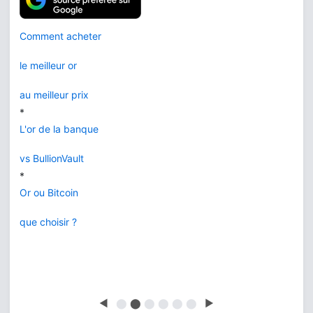
Comment acheter
le meilleur or
au meilleur prix
*
L'or de la banque
vs BullionVault
*
Or ou Bitcoin
que choisir ?
◀
⬤
⬤
⬤
⬤
⬤
⬤
▶