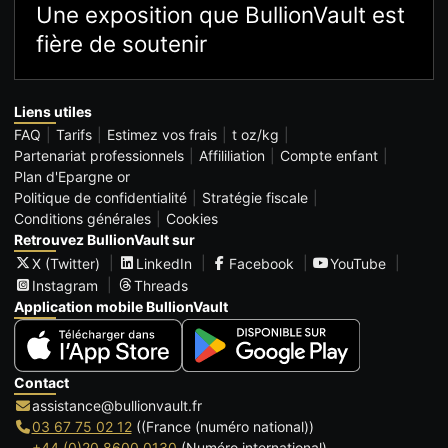
Une exposition que BullionVault est
fière de soutenir
Liens utiles
FAQ
Tarifs
Estimez vos frais
t oz/kg
Partenariat professionnels
Affililiation
Compte enfant
Plan d'Epargne or
Politique de confidentialité
Stratégie fiscale
Conditions générales
Cookies
Retrouvez BullionVault sur
X (Twitter)
LinkedIn
Facebook
YouTube
Instagram
Threads
Application mobile BullionVault
Contact
assistance@bullionvault.fr
03 67 75 02 12
((France (numéro national))
+44 (0)20 8600 0130
(Numéro international)