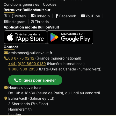
Conditions générales
Cookies
Retrouvez BullionVault sur
X (Twitter)
LinkedIn
Facebook
YouTube
Instagram
Threads
Application mobile BullionVault
Contact
assistance@bullionvault.fr
03 67 75 02 12
((France (numéro national))
+44 (0)20 8600 0130
(Numéro international)
1-888-908-2858
(Etats-Unis et Canada (numéro vert))
Cliquez pour appeler
Heures d'ouverture
De 10h à 18h30 (heure de Paris), du lundi au vendredi
BullionVault (Galmarley Ltd)
3 Shortlands (7th Floor)
Hammersmith
London