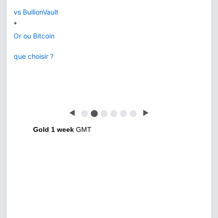
vs BullionVault
*
Or ou Bitcoin
que choisir ?
◀
⬤
⬤
⬤
⬤
⬤
⬤
▶
Gold 1 week
GMT