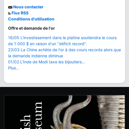
Nous contacter
Flux RSS
Conditions d'utilisation
Offre et demande de l'or
16/05 L'investissement dans le platine soutiendra le cours
de 1 000 $ en raison d'un "déficit record".
23/03 La Chine achète de l'or à des cours records alors que
la demande indienne diminue
01/02 L'Inde de Modi taxe les bijoutiers...
Plus...