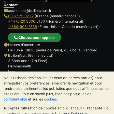
Contact
assistance@bullionvault.fr
03 67 75 02 12
((France (numéro national))
+44 (0)20 8600 0130
(Numéro international)
1-888-908-2858
(Etats-Unis et Canada (numéro vert))
Cliquez pour appeler
Heures d'ouverture
De 10h à 18h30 (heure de Paris), du lundi au vendredi
BullionVault (Galmarley Ltd)
3 Shortlands (7th Floor)
Hammersmith
London
W6 8DA
Nous utilisons des cookies (et ceux de tierces parties) pour
ROYAUME UNI
enregistrer vos préférences, améliorer la navigation et pour
rendre plus pertinentes les publicités que nous affichons sur les
sites tiers. Pour en savoir plus, lisez nos politiques de
confidentialité
et sur les
cookies
.
Acceptez l’utilisation de cookies en cliquant sur « J’accepte » ou
TrustScore 4.6 | 534 avis
choisissez vos cookies avec le bouton « Options ».
VEUILLEZ NOTER:
La valeur des métaux précieux peut aussi