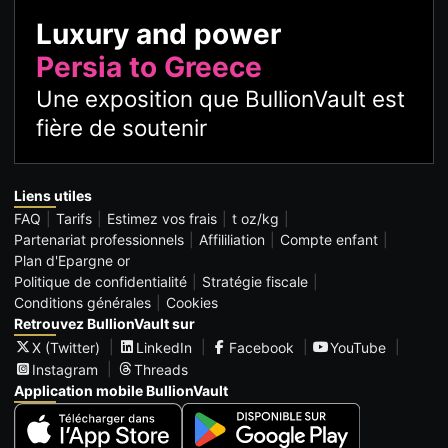
Luxury and power
Persia to Greece
Une exposition que BullionVault est
fière de soutenir
Liens utiles
FAQ
Tarifs
Estimez vos frais
t oz/kg
Partenariat professionnels
Affililiation
Compte enfant
Plan d'Epargne or
Politique de confidentialité
Stratégie fiscale
Conditions générales
Cookies
Retrouvez BullionVault sur
X (Twitter)
LinkedIn
Facebook
YouTube
Instagram
Threads
Application mobile BullionVault