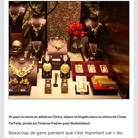
Or pour la vente au détail en Chine, bijoux et lingots dans la vitrine de Chow
Tai Fook, photo (c) Thomas Podvin pour BullionVault
Beaucoup de gens pensent que c’est important car « les