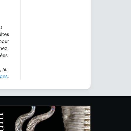
ut
 êtes
 pour
nez,
nées
, au
ions
.