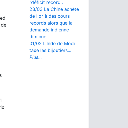
"déficit record".
23/03 La Chine achète
de l'or à des cours
ed.
records alors que la
 de
demande indienne
diminue
01/02 L'Inde de Modi
taxe les bijoutiers...
Plus...
s
1
rix