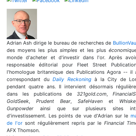
Adrian Ash dirige le bureau de recherches de
BullionVau
des moyens les plus
simples
et les plus
économiqu
monde d'acheter et d'investir dans l'or. Après avoi
responsable éditorial pour Fleet Street Publicatio
l'homologue britannique des Publications Agora -- il 
correspondant du
Daily Reckoning
à la City de Lo
pendant quatre ans. Il intervient désormais régulièr
dans les publications de
321gold.com
,
Financial
GoldSeek
,
Prudent Bear
,
SafeHaven
et
Whisk
Gunpowder
ainsi que sur plusieurs sites inte
d'investissement. Les points de vue d'Adrian sur le
m
de l'or
sont régulièrement repris par le
Financial Tim
AFX Thomson.