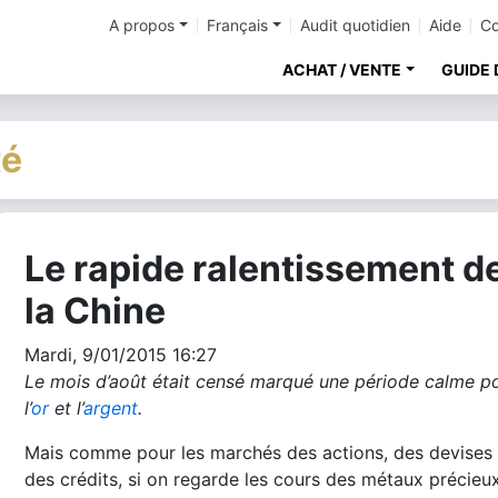
A propos
Français
Audit quotidien
Aide
Co
ACHAT / VENTE
GUIDE 
té
Le rapide ralentissement d
cher
la Chine
Mardi, 9/01/2015 16:27
Le mois d’août était censé marqué une période calme p
l’
or
et l’
argent
.
Mais comme pour les marchés des actions, des devises 
des crédits, si on regarde les cours des métaux précieux