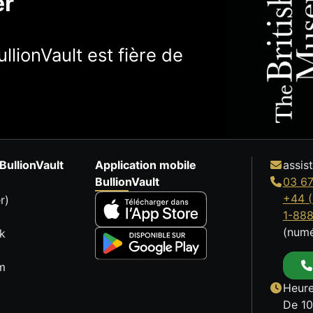
er
llionVault est fière de
BullionVault
Application mobile
assis
BullionVault
03 67
+44 (
r)
1-88
(numé
k
m
Heure
De 10