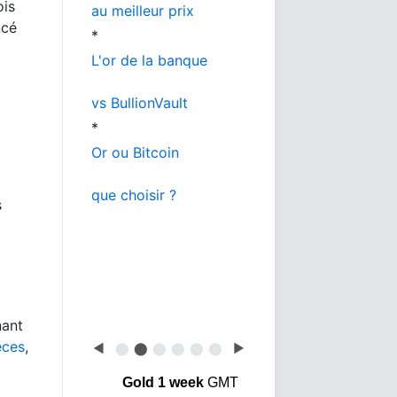
ois
au meilleur prix
ncé
*
L'or de la banque
vs BullionVault
*
Or ou Bitcoin
que choisir ?
s
nant
èces
,
◀
⬤
⬤
⬤
⬤
⬤
⬤
▶
Gold 1 week
GMT