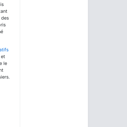
is
tant
s des
ris
hé
tifs
 et
e le
nt
iers.