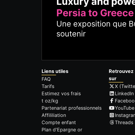
Luxury and pow
Persia to Greece
Une exposition que Bu
soutenir
Liens utiles
Retrouvez 
sur
FAQ
Tarifs
X (Twitte
Estimez vos frais
LinkedIn
t oz/kg
Faceboo
Partenariat professionnels
YouTube
Affililiation
Instagra
Compte enfant
Threads
Plan d'Epargne or