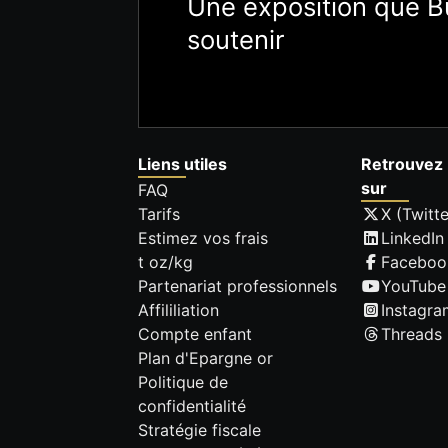
Une exposition que Bu
soutenir
Liens utiles
Retrouvez 
sur
FAQ
Tarifs
X (Twitte
Estimez vos frais
LinkedIn
t oz/kg
Faceboo
Partenariat professionnels
YouTube
Affililiation
Instagra
Compte enfant
Threads
Plan d'Epargne or
Politique de
confidentialité
Stratégie fiscale