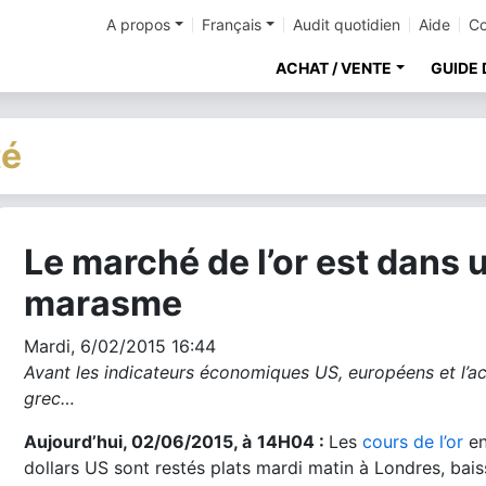
A propos
Français
Audit quotidien
Aide
Co
ACHAT / VENTE
GUIDE 
té
Le marché de l’or est dans 
cher
marasme
Mardi, 6/02/2015 16:44
Avant les indicateurs économiques US, européens et l’a
grec…
Aujourd’hui, 02/06/2015, à
14H04 :
Les
cours de l’or
e
dollars US sont restés plats mardi matin à Londres, bais