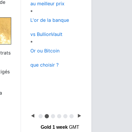
 de
au meilleur prix
*
L'or de la banque
vs BullionVault
*
Or ou Bitcoin
trats
que choisir ?
tigés
a
◀
⬤
⬤
⬤
⬤
⬤
⬤
▶
Gold 1 week
GMT