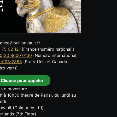
tance@bullionvault.fr
 75 02 12
((France (numéro national))
0)20 8600 0130
(Numéro international)
8-908-2858
(Etats-Unis et Canada
ro vert))
Cliquez pour appeler
s d'ouverture
h à 18h30 (heure de Paris), du lundi au
edi
onVault (Galmarley Ltd)
rtlands (7th Floor)