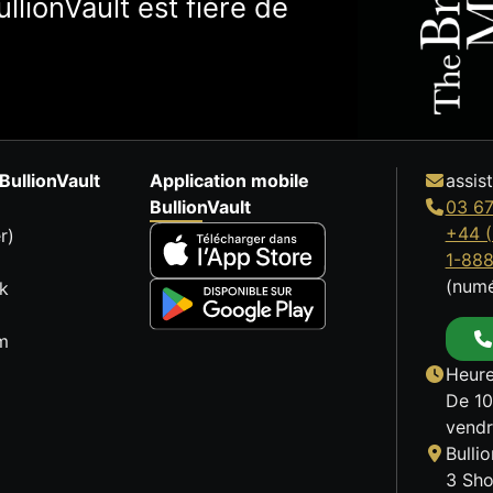
llionVault est fière de
BullionVault
Application mobile
assis
BullionVault
03 67
+44 (
r)
1-88
(numé
k
m
Heure
De 10
vendr
Bulli
3 Sho