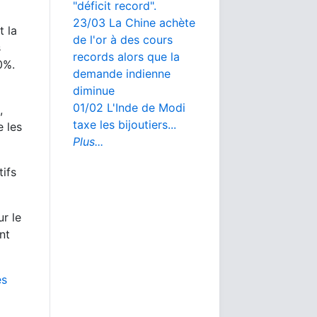
"déficit record".
23/03 La Chine achète
t la
de l'or à des cours
s
records alors que la
0%.
demande indienne
diminue
01/02 L'Inde de Modi
,
taxe les bijoutiers...
e les
Plus...
tifs
ur le
nt
es