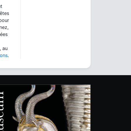
ut
 êtes
 pour
nez,
nées
, au
ions
.