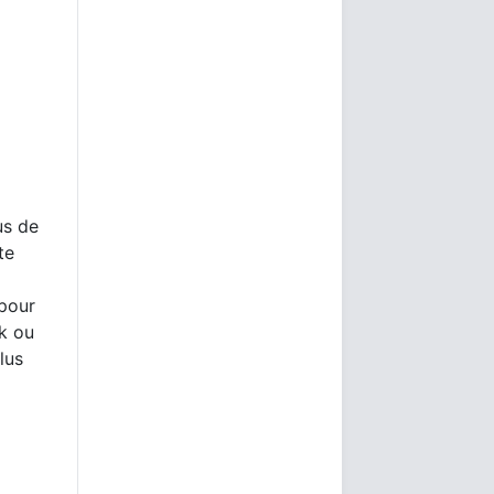
us de
te
 pour
rk ou
lus