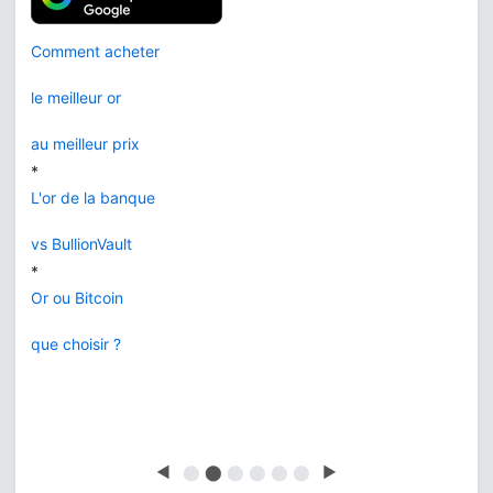
Comment acheter
le meilleur or
au meilleur prix
*
L'or de la banque
vs BullionVault
*
Or ou Bitcoin
que choisir ?
◀
⬤
⬤
⬤
⬤
⬤
⬤
▶