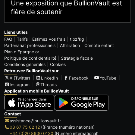
Une exposition que BullionVault est
fière de soutenir
Liens utiles
FAQ
Tarifs
Estimez vos frais
t oz/kg
Partenariat professionnels
Affililiation
Compte enfant
Plan d'Epargne or
Politique de confidentialité
Stratégie fiscale
Conditions générales
Cookies
Retrouvez BullionVault sur
X (Twitter)
LinkedIn
Facebook
YouTube
Instagram
Threads
Application mobile BullionVault
Contact
assistance@bullionvault.fr
03 67 75 02 12
((France (numéro national))
+44 (0)20 8600 0130
(Numéro international)