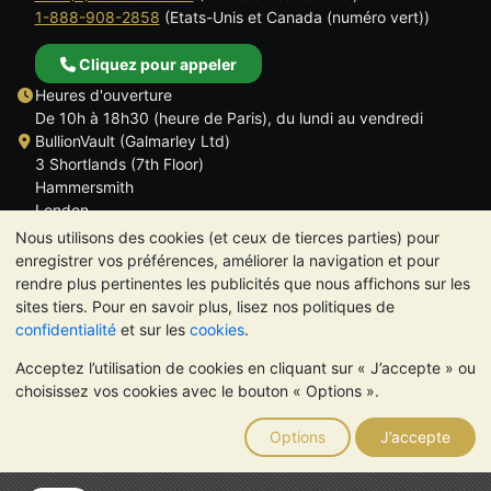
1-888-908-2858
(Etats-Unis et Canada (numéro vert))
Cliquez pour appeler
Heures d'ouverture
De 10h à 18h30 (heure de Paris), du lundi au vendredi
BullionVault (Galmarley Ltd)
3 Shortlands (7th Floor)
Hammersmith
London
W6 8DA
Nous utilisons des cookies (et ceux de tierces parties) pour
ROYAUME UNI
enregistrer vos préférences, améliorer la navigation et pour
rendre plus pertinentes les publicités que nous affichons sur les
sites tiers. Pour en savoir plus, lisez nos politiques de
confidentialité
et sur les
cookies
.
Acceptez l’utilisation de cookies en cliquant sur « J’accepte » ou
TrustScore 4.6 | 534 avis
choisissez vos cookies avec le bouton « Options ».
VEUILLEZ NOTER:
La valeur des métaux précieux peut aussi
bien baisser qu'augmenter. Les tendances historiques ne
Options
J’accepte
garantissent pas l'évolution future des cours. Rien sur les sites
Internet de BullionVault ou dans ses communications ne
constitue un conseil en investissement. Demander l'avis d'un