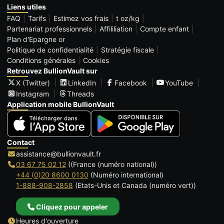
Liens utiles
FAQ
Tarifs
Estimez vos frais
t oz/kg
Partenariat professionnels
Affililiation
Compte enfant
Plan d'Epargne or
Politique de confidentialité
Stratégie fiscale
Conditions générales
Cookies
Retrouvez BullionVault sur
X (Twitter)
LinkedIn
Facebook
YouTube
Instagram
Threads
Application mobile BullionVault
Contact
assistance@bullionvault.fr
03 67 75 02 12
((France (numéro national))
+44 (0)20 8600 0130
(Numéro international)
1-888-908-2858
(Etats-Unis et Canada (numéro vert))
Cliquez pour appeler
Heures d'ouverture