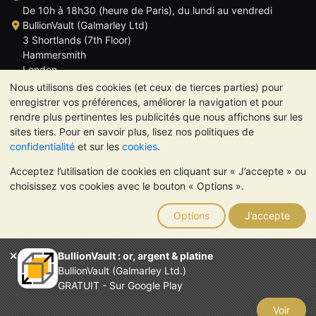
De 10h à 18h30 (heure de Paris), du lundi au vendredi
BullionVault (Galmarley Ltd)
3 Shortlands (7th Floor)
Hammersmith
London
W6 8DA
Nous utilisons des cookies (et ceux de tierces parties) pour
ROYAUME UNI
enregistrer vos préférences, améliorer la navigation et pour
rendre plus pertinentes les publicités que nous affichons sur les
sites tiers. Pour en savoir plus, lisez nos politiques de
confidentialité
et sur les
cookies
.
Acceptez l’utilisation de cookies en cliquant sur « J’accepte » ou
TrustScore 4.6 | 534 avis
choisissez vos cookies avec le bouton « Options ».
VEUILLEZ NOTER:
La valeur des métaux précieux peut aussi
bien baisser qu'augmenter. Les tendances historiques ne
Options
J’accepte
garantissent pas l'évolution future des cours. Rien sur les sites
Internet de BullionVault ou dans ses communications ne
constitue un conseil en investissement. Demander l'avis d'un
BullionVault : or, argent & platine
professionnel est à envisager pour déterminer si la possession
BullionVault (Galmarley Ltd.)
de métaux précieux vous convient.
GRATUIT - Sur Google Play
Entreprise enregistrée en Grande-Bretagne (numéro 4943684)
BullionVault Ltd © 2026
Voir