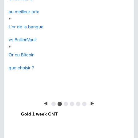
au meilleur prix
*
L'or de la banque
vs BullionVault
*
Or ou Bitcoin
que choisir ?
◀
⬤
⬤
⬤
⬤
⬤
⬤
▶
Gold 1 week
GMT