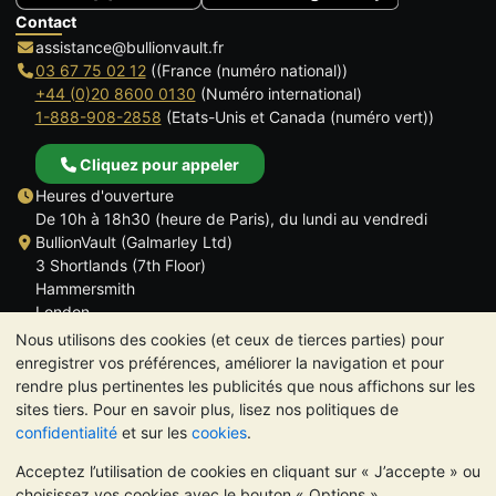
Contact
assistance@bullionvault.fr
03 67 75 02 12
((France (numéro national))
+44 (0)20 8600 0130
(Numéro international)
1-888-908-2858
(Etats-Unis et Canada (numéro vert))
Cliquez pour appeler
Heures d'ouverture
De 10h à 18h30 (heure de Paris), du lundi au vendredi
BullionVault (Galmarley Ltd)
3 Shortlands (7th Floor)
Hammersmith
London
W6 8DA
Nous utilisons des cookies (et ceux de tierces parties) pour
ROYAUME UNI
enregistrer vos préférences, améliorer la navigation et pour
rendre plus pertinentes les publicités que nous affichons sur les
sites tiers. Pour en savoir plus, lisez nos politiques de
confidentialité
et sur les
cookies
.
Acceptez l’utilisation de cookies en cliquant sur « J’accepte » ou
TrustScore 4.6 | 534 avis
choisissez vos cookies avec le bouton « Options ».
VEUILLEZ NOTER:
La valeur des métaux précieux peut aussi