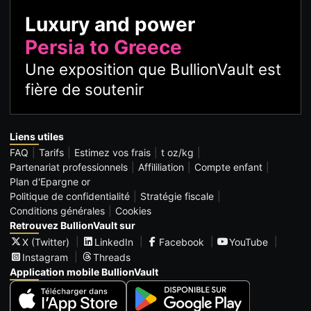
Luxury and power
Persia to Greece
Une exposition que BullionVault est
fière de soutenir
Liens utiles
FAQ
Tarifs
Estimez vos frais
t oz/kg
Partenariat professionnels
Affililiation
Compte enfant
Plan d'Epargne or
Politique de confidentialité
Stratégie fiscale
Conditions générales
Cookies
Retrouvez BullionVault sur
X (Twitter)
LinkedIn
Facebook
YouTube
Instagram
Threads
Application mobile BullionVault