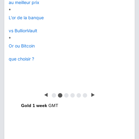
au meilleur prix
*
L'or de la banque
vs BullionVault
*
Or ou Bitcoin
que choisir ?
◀
⬤
⬤
⬤
⬤
⬤
⬤
▶
Gold 1 week
GMT