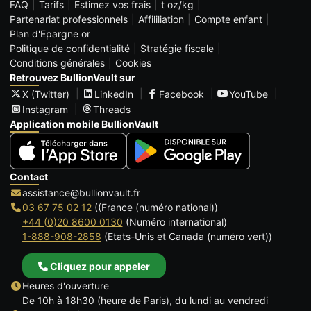
FAQ
Tarifs
Estimez vos frais
t oz/kg
Partenariat professionnels
Affililiation
Compte enfant
Plan d'Epargne or
Politique de confidentialité
Stratégie fiscale
Conditions générales
Cookies
Retrouvez BullionVault sur
X (Twitter)
LinkedIn
Facebook
YouTube
Instagram
Threads
Application mobile BullionVault
Contact
assistance@bullionvault.fr
03 67 75 02 12
((France (numéro national))
+44 (0)20 8600 0130
(Numéro international)
1-888-908-2858
(Etats-Unis et Canada (numéro vert))
Cliquez pour appeler
Heures d'ouverture
De 10h à 18h30 (heure de Paris), du lundi au vendredi