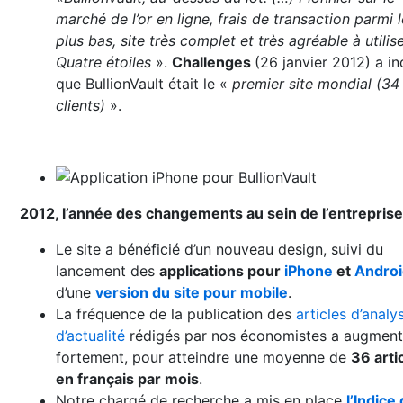
marché de l’or en ligne, frais de transaction parmi 
plus bas, site très complet et très agréable à utilise
Quatre étoiles
».
Challenges
(26 janvier 2012) a i
que BullionVault était le «
premier site mondial (34
clients)
».
2012, l’année des changements au sein de l’entreprise
Le site a bénéficié d’un nouveau design, suivi du
lancement des
applications pour
iPhone
et
Androi
d’une
version du site pour mobile
.
La fréquence de la publication des
articles d’analy
d’actualité
rédigés par nos économistes a augment
fortement, pour atteindre une moyenne de
36 arti
en français par mois
.
Notre chargé de recherche a mis en place
l’Indice