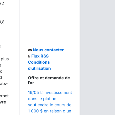
822
3,8
à
Nous contacter
Flux RSS
 plus
Conditions
a
d'utilisation
nd
nd
Offre et demande de
l'or
ats-
16/05 L'investissement
ernet
dans le platine
vre
soutiendra le cours de
1 000 $ en raison d'un