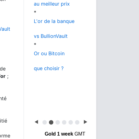
au meilleur prix
*
L'or de la banque
Vault
vs BullionVault
*
Or ou Bitcoin
que choisir ?
 de
’or
;
nté
itié
◀
⬤
⬤
⬤
⬤
⬤
⬤
▶
Gold 1 week
GMT
forme