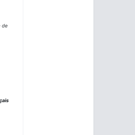
e de
çais