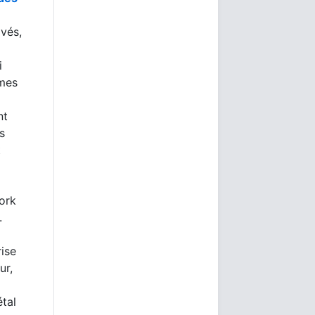
ivés,
i
umes
nt
s
t
ork
.
rise
ur,
étal