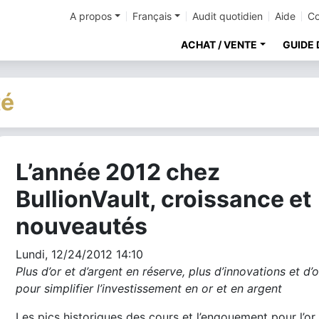
A propos
Français
Audit quotidien
Aide
Co
ACHAT / VENTE
GUIDE 
té
L’année 2012 chez
cher
BullionVault, croissance et
nouveautés
Lundi, 12/24/2012 14:10
Plus d’or et d’argent en réserve, plus d’innovations et d’o
pour simplifier l’investissement en or et en argent
Les pics historiques des cours et l’engouement pour l’or