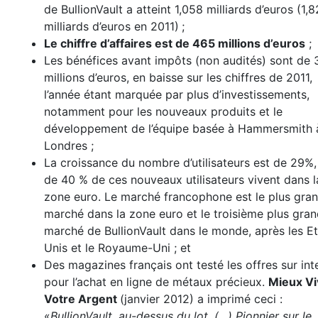
de BullionVault a atteint 1,058 milliards d’euros (1,
milliards d’euros en 2011)
;
Le chiffre d’affaires est de 465 millions d’euros
;
Les bénéfices avant impôts (non audités) sont de 
millions d’euros, en baisse sur les chiffres de 2011,
l’année étant marquée par plus d’investissements,
notamment pour les nouveaux produits et le
développement de l’équipe basée à Hammersmith 
Londres ;
La croissance du nombre d’utilisateurs est de 29%,
de 40 % de ces nouveaux utilisateurs vivent dans l
zone euro. Le marché francophone est le plus gra
marché dans la zone euro et le troisième plus gra
marché de BullionVault dans le monde, après les Et
Unis et le Royaume-Uni ; et
Des magazines français ont testé les offres sur int
pour l’achat en ligne de métaux précieux.
Mieux Vi
Votre Argent
(janvier 2012) a imprimé ceci :
«
BullionVault, au-dessus du lot. (…)
Pionnier sur le