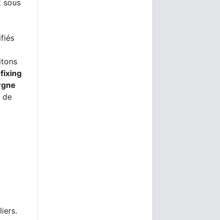
t sous
fiés
itons
fixing
rgne
e de
iers.