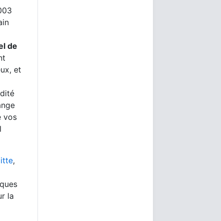
2003
ain
el de
nt
ux, et
dité
ange
e vos
l
itte
,
iques
r la