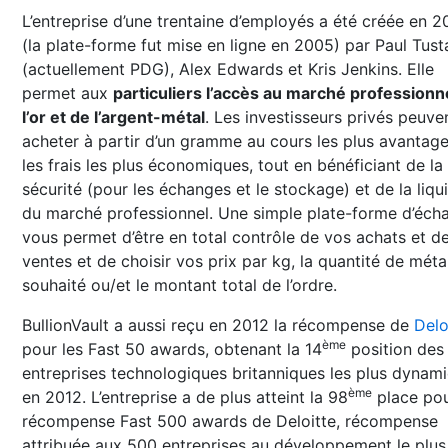
L’entreprise d’une trentaine d’employés a été créée en 
(la plate-forme fut mise en ligne en 2005) par Paul Tust
(actuellement PDG), Alex Edwards et Kris Jenkins. Elle
permet aux
particuliers l’accès au marché professionn
l’or et de l’argent-métal
. Les investisseurs privés peuve
acheter à partir d’un gramme au cours les plus avantage
les frais les plus économiques, tout en bénéficiant de la
sécurité (pour les échanges et le stockage) et de la liqui
du marché professionnel. Une simple plate-forme d’éch
vous permet d’être en total contrôle de vos achats et d
ventes et de choisir vos prix par kg, la quantité de méta
souhaité ou/et le montant total de l’ordre.
BullionVault a aussi reçu en 2012 la récompense de
Delo
ème
pour les Fast 50 awards, obtenant la 14
position des
entreprises technologiques britanniques les plus dynam
ème
en 2012. L’entreprise a de plus atteint la 98
place pou
récompense Fast 500 awards de Deloitte, récompense
attribuée aux 500 entreprises au développement le plus