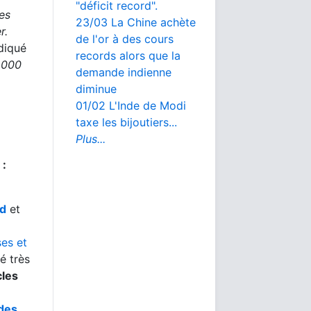
"déficit record".
les
23/03 La Chine achète
r.
de l'or à des cours
ndiqué
records alors que la
 000
demande indienne
diminue
01/02 L'Inde de Modi
taxe les bijoutiers...
Plus...
 :
d
et
ses et
é très
cles
 des