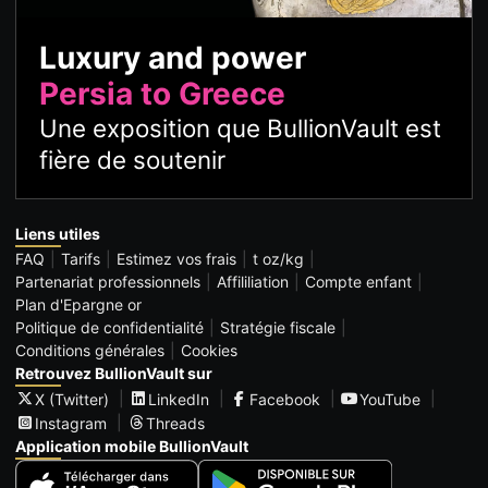
Luxury and power
Persia to Greece
Une exposition que BullionVault est
fière de soutenir
Liens utiles
FAQ
Tarifs
Estimez vos frais
t oz/kg
Partenariat professionnels
Affililiation
Compte enfant
Plan d'Epargne or
Politique de confidentialité
Stratégie fiscale
Conditions générales
Cookies
Retrouvez BullionVault sur
X (Twitter)
LinkedIn
Facebook
YouTube
Instagram
Threads
Application mobile BullionVault