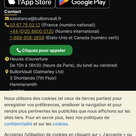
Contact
assistance@bullionvault.fr
03 67 75 02 12
((France (numéro national))
+44 (0)20 8600 0130
(Numéro international)
1-888-908-2858
(Etats-Unis et Canada (numéro vert))
Cliquez pour appeler
Heures d'ouverture
De 10h à 18h30 (heure de Paris), du lundi au vendredi
BullionVault (Galmarley Ltd)
3 Shortlands (7th Floor)
Hammersmith
London
W6 8DA
Nous utilisons des cookies (et ceux de tierces parties) pour
ROYAUME UNI
enregistrer vos préférences, améliorer la navigation et pour
rendre plus pertinentes les publicités que nous affichons sur les
sites tiers. Pour en savoir plus, lisez nos politiques de
confidentialité
et sur les
cookies
.
Acceptez l’utilisation de cookies en cliquant sur « J’accepte » ou
TrustScore 4.6 | 534 avis