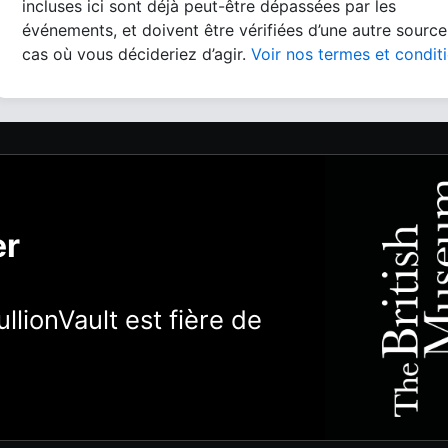
incluses ici sont déjà peut-être dépassées par les
événements, et doivent être vérifiées d’une autre source
cas où vous décideriez d’agir.
Voir nos termes et condit
er
llionVault est fière de