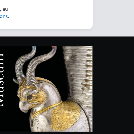
, au
ions
.