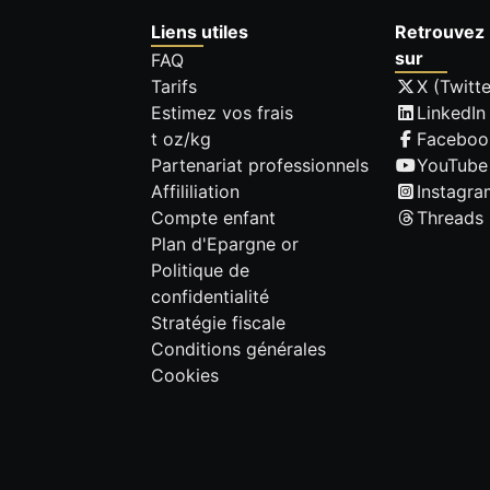
Liens utiles
Retrouvez 
sur
FAQ
Tarifs
X (Twitte
Estimez vos frais
LinkedIn
t oz/kg
Faceboo
Partenariat professionnels
YouTube
Affililiation
Instagra
Compte enfant
Threads
Plan d'Epargne or
Politique de
confidentialité
Stratégie fiscale
Conditions générales
Cookies