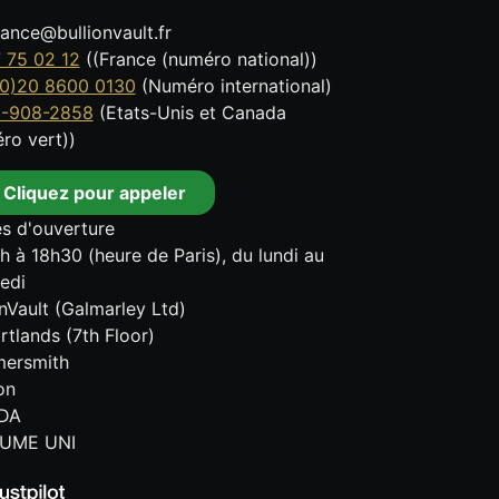
tance@bullionvault.fr
 75 02 12
((France (numéro national))
0)20 8600 0130
(Numéro international)
8-908-2858
(Etats-Unis et Canada
ro vert))
Cliquez pour appeler
s d'ouverture
h à 18h30 (heure de Paris), du lundi au
edi
onVault (Galmarley Ltd)
rtlands (7th Floor)
ersmith
on
DA
UME UNI