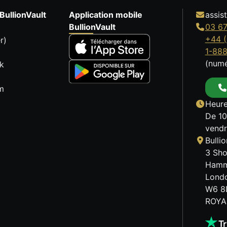
BullionVault
Application mobile
assis
BullionVault
03 67
+44 (
r)
1-88
(numé
k
m
Heure
De 10
vendr
Bulli
3 Sho
Hamm
Lond
W6 8
ROYA