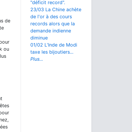
"déficit record".
23/03 La Chine achète
de l'or à des cours
us de
records alors que la
te
demande indienne
diminue
 pour
01/02 L'Inde de Modi
rk ou
taxe les bijoutiers...
lus
Plus...
ut
 êtes
 pour
nez,
nées