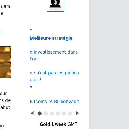
au meilleur prix
siers
*
le
L'or de la banque
s
vs BullionVault
*
Or ou Bitcoin
que choisir ?
 sur
ins de
début
◀
⬤
⬤
⬤
⬤
⬤
⬤
▶
Gold 1 week
GMT
aré