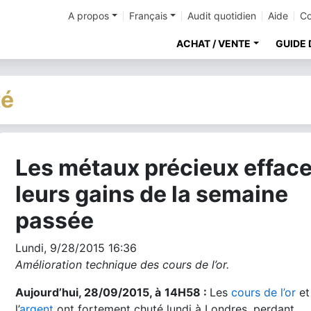
A propos
Français
Audit quotidien
Aide
Co
ACHAT / VENTE
GUIDE 
té
Les métaux précieux effac
cher
leurs gains de la semaine
passée
Lundi, 9/28/2015 16:36
Amélioration technique des cours de l’or.
Aujourd’hui, 28/09/2015, à
14H58 :
Les
cours de l’or
et
l’
argent
ont fortement chuté lundi à Londres, perdant