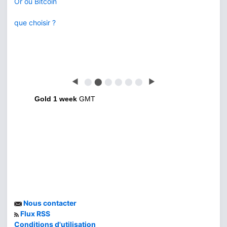
Or ou Bitcoin
que choisir ?
◀
⬤
⬤
⬤
⬤
⬤
⬤
▶
Gold 1 week
GMT
Nous contacter
Flux RSS
Conditions d'utilisation