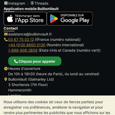
Instagram
Threads
Application mobile BullionVault
Contact
assistance@bullionvault.fr
03 67 75 02 12
((France (numéro national))
+44 (0)20 8600 0130
(Numéro international)
1-888-908-2858
(Etats-Unis et Canada (numéro vert))
Cliquez pour appeler
Heures d'ouverture
De 10h à 18h30 (heure de Paris), du lundi au vendredi
BullionVault (Galmarley Ltd)
3 Shortlands (7th Floor)
Hammersmith
London
W6 8DA
Nous utilisons des cookies (et ceux de tierces parties) pour
ROYAUME UNI
enregistrer vos préférences, améliorer la navigation et pour
rendre plus pertinentes les publicités que nous affichons sur les