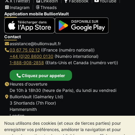
X (Twitter)
LinkedIn
Facebook
YouTube
Instagram
Threads
Application mobile BullionVault
Contact
assistance@bullionvault.fr
03 67 75 02 12
((France (numéro national))
+44 (0)20 8600 0130
(Numéro international)
1-888-908-2858
(Etats-Unis et Canada (numéro vert))
Cliquez pour appeler
Heures d'ouverture
De 10h à 18h30 (heure de Paris), du lundi au vendredi
BullionVault (Galmarley Ltd)
3 Shortlands (7th Floor)
Hammersmith
London
W6 8DA
Nous utilisons des cookies (et ceux de tierces parties) pour
ROYAUME UNI
enregistrer vos préférences, améliorer la navigation et pour