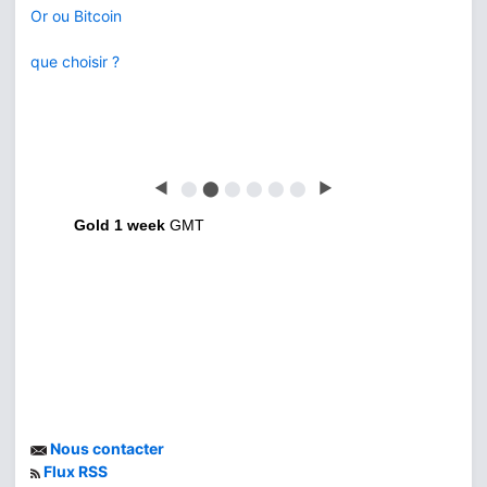
Or ou Bitcoin
que choisir ?
◀
⬤
⬤
⬤
⬤
⬤
⬤
▶
Gold 1 week
GMT
Nous contacter
Flux RSS