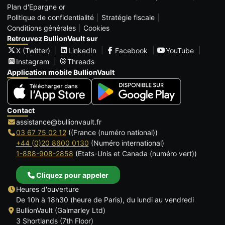
Plan d'Epargne or
Politique de confidentialité
Stratégie fiscale
Conditions générales
Cookies
Retrouvez BullionVault sur
X (Twitter)
LinkedIn
Facebook
YouTube
Instagram
Threads
Application mobile BullionVault
Contact
assistance@bullionvault.fr
03 67 75 02 12
((France (numéro national))
+44 (0)20 8600 0130
(Numéro international)
1-888-908-2858
(Etats-Unis et Canada (numéro vert))
Cliquez pour appeler
Heures d'ouverture
De 10h à 18h30 (heure de Paris), du lundi au vendredi
BullionVault (Galmarley Ltd)
3 Shortlands (7th Floor)