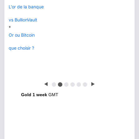
L'or de la banque
vs BullionVault
*
Or ou Bitcoin
que choisir ?
◀
⬤
⬤
⬤
⬤
⬤
⬤
▶
Gold 1 week
GMT