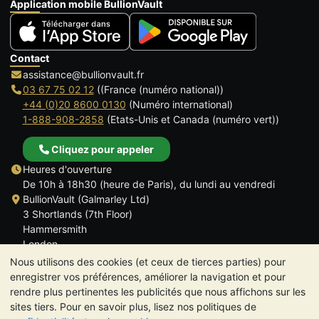
Application mobile BullionVault
Contact
assistance@bullionvault.fr
03 67 75 02 12
((France (numéro national))
+44 (0)20 8600 0130
(Numéro international)
1-888-908-2858
(Etats-Unis et Canada (numéro vert))
Cliquez pour appeler
Heures d'ouverture
De 10h à 18h30 (heure de Paris), du lundi au vendredi
BullionVault (Galmarley Ltd)
3 Shortlands (7th Floor)
Hammersmith
London
W6 8DA
Nous utilisons des cookies (et ceux de tierces parties) pour
ROYAUME UNI
enregistrer vos préférences, améliorer la navigation et pour
rendre plus pertinentes les publicités que nous affichons sur les
sites tiers. Pour en savoir plus, lisez nos politiques de