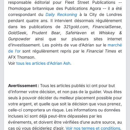
responsable éditorial pour Fleet Street Publications --
l'homologue britannique des Publications Agora -- il a été
correspondant du
Daily Reckoning
à la City de Londres
pendant quatre ans. Il intervient désormais régulièrement
dans les publications de
321gold.com
,
FinancialSense
,
GoldSeek
,
Prudent Bear
,
SafeHaven
et
Whiskey &
Gunpowder
ainsi que sur plusieurs sites internet
d'investissement. Les points de vue d'Adrian sur le
marché
de l'or
sont régulièrement repris par le
Financial Times
et
AFX Thomson.
Voir
tous les articles d'Adrian Ash
.
Avertissement :
Tous les articles publiés ici ont pour but
d'informer votre décision, et non pas de la guider. Vous êtes
seuls à pouvoir décider du meilleur placement possible pour
votre argent, et quelle que soit la décision que vous prenez,
celle-ci comportera un risque. Les informations ou données
incluses ici sont déjà peut-être dépassées par les
événements, et doivent être vérifiées d’une autre source, au
cas où vous décideriez d’agir.
Voir nos termes et conditions
.