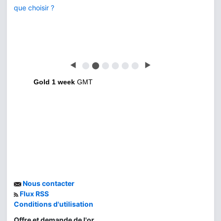
que choisir ?
◀
⬤
⬤
⬤
⬤
⬤
⬤
▶
Gold 1 week
GMT
Nous contacter
Flux RSS
Conditions d'utilisation
Offre et demande de l'or