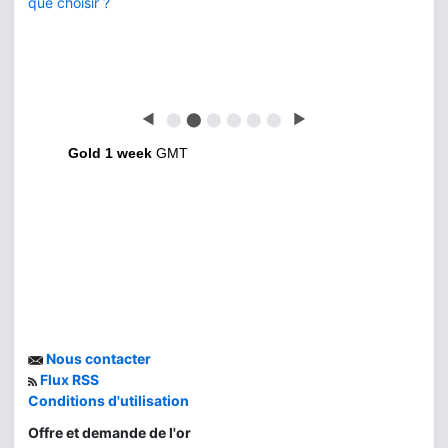
que choisir ?
◀
⬤
⬤
⬤
⬤
⬤
⬤
▶
Gold 1 week
GMT
Nous contacter
Flux RSS
Conditions d'utilisation
Offre et demande de l'or