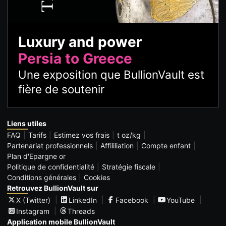
Luxury and power
Persia to Greece
Une exposition que BullionVault est
fière de soutenir
Liens utiles
FAQ
Tarifs
Estimez vos frais
t oz/kg
Partenariat professionnels
Affililiation
Compte enfant
Plan d'Epargne or
Politique de confidentialité
Stratégie fiscale
Conditions générales
Cookies
Retrouvez BullionVault sur
X (Twitter)
LinkedIn
Facebook
YouTube
Instagram
Threads
Application mobile BullionVault