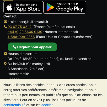
Contact
assistance@bullionvault.fr
03 67 75 02 12
((France (numéro national))
+44 (0)20 8600 0130
(Numéro international)
1-888-908-2858
(Etats-Unis et Canada (numéro vert))
Cliquez pour appeler
Heures d'ouverture
De 10h à 18h30 (heure de Paris), du lundi au vendredi
BullionVault (Galmarley Ltd)
3 Shortlands (7th Floor)
Hammersmith
London
W6 8DA
Nous utilisons des cookies (et ceux de tierces parties) pour
ROYAUME UNI
enregistrer vos préférences, améliorer la navigation et pour
rendre plus pertinentes les publicités que nous affichons sur les
sites tiers. Pour en savoir plus, lisez nos politiques de
confidentialité
et sur les
cookies
.