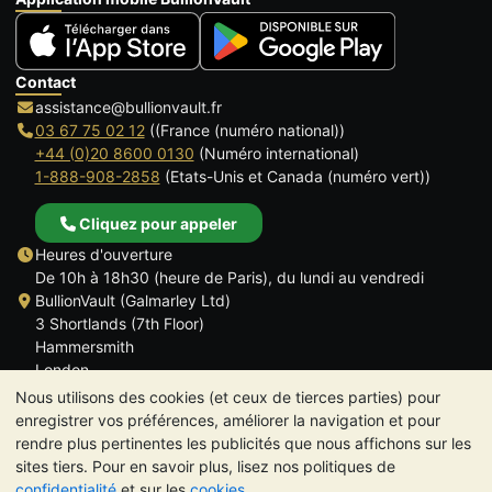
Contact
assistance@bullionvault.fr
03 67 75 02 12
((France (numéro national))
+44 (0)20 8600 0130
(Numéro international)
1-888-908-2858
(Etats-Unis et Canada (numéro vert))
Cliquez pour appeler
Heures d'ouverture
De 10h à 18h30 (heure de Paris), du lundi au vendredi
BullionVault (Galmarley Ltd)
3 Shortlands (7th Floor)
Hammersmith
London
W6 8DA
Nous utilisons des cookies (et ceux de tierces parties) pour
ROYAUME UNI
enregistrer vos préférences, améliorer la navigation et pour
rendre plus pertinentes les publicités que nous affichons sur les
sites tiers. Pour en savoir plus, lisez nos politiques de
confidentialité
et sur les
cookies
.