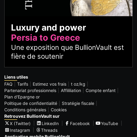
Luxury and power
Persia to Greece
Une exposition que BullionVault est
fière de soutenir
Liens utiles
FAQ
Tarifs
Estimez vos frais
t oz/kg
Partenariat professionnels
Affililiation
Compte enfant
Plan d'Epargne or
Politique de confidentialité
Stratégie fiscale
Conditions générales
Cookies
Retrouvez BullionVault sur
X (Twitter)
LinkedIn
Facebook
YouTube
Instagram
Threads
Application mobile BullionVault