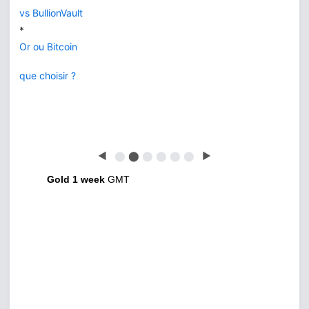
vs BullionVault
*
Or ou Bitcoin
que choisir ?
◀
⬤
⬤
⬤
⬤
⬤
⬤
▶
Gold 1 week
GMT