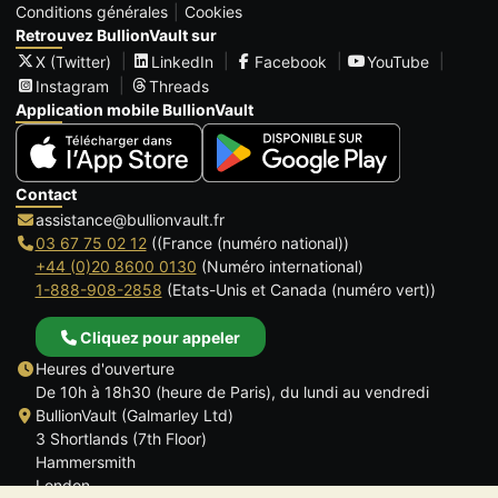
Conditions générales
Cookies
Retrouvez BullionVault sur
X (Twitter)
LinkedIn
Facebook
YouTube
Instagram
Threads
Application mobile BullionVault
Contact
assistance@bullionvault.fr
03 67 75 02 12
((France (numéro national))
+44 (0)20 8600 0130
(Numéro international)
1-888-908-2858
(Etats-Unis et Canada (numéro vert))
Cliquez pour appeler
Heures d'ouverture
De 10h à 18h30 (heure de Paris), du lundi au vendredi
BullionVault (Galmarley Ltd)
3 Shortlands (7th Floor)
Hammersmith
London