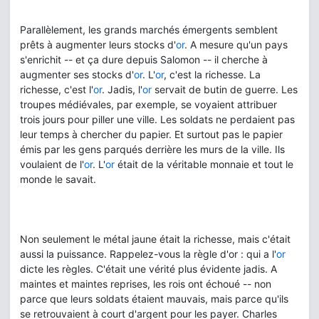
Parallèlement, les grands marchés émergents semblent
prêts à augmenter leurs stocks d'
or
. A mesure qu'un pays
s'enrichit -- et ça dure depuis Salomon -- il cherche à
augmenter ses stocks d'
or
. L'
or
, c'est la richesse. La
richesse, c'est l'
or
. Jadis, l'
or
servait de butin de guerre. Les
troupes médiévales, par exemple, se voyaient attribuer
trois jours pour piller une ville. Les soldats ne perdaient pas
leur temps à chercher du papier. Et surtout pas le papier
émis par les gens parqués derrière les murs de la ville. Ils
voulaient de l'
or
. L'
or
était de la véritable monnaie et tout le
monde le savait.
Non seulement le métal jaune était la richesse, mais c'était
aussi la puissance. Rappelez-vous la règle d'or : qui a l'
or
dicte les règles. C'était une vérité plus évidente jadis. A
maintes et maintes reprises, les rois ont échoué -- non
parce que leurs soldats étaient mauvais, mais parce qu'ils
se retrouvaient à court d'argent pour les payer. Charles