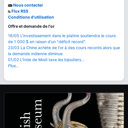
Nous contacter
Flux RSS
Conditions d'utilisation
Offre et demande de l'or
16/05 L'investissement dans le platine soutiendra le cours
de 1 000 $ en raison d'un "déficit record".
23/03 La Chine achète de l'or à des cours records alors que
la demande indienne diminue
01/02 L'Inde de Modi taxe les bijoutiers...
Plus...