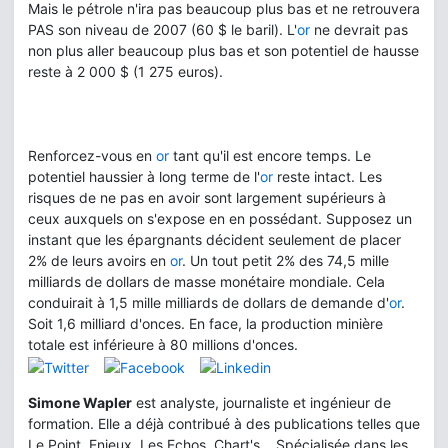
Mais le pétrole n'ira pas beaucoup plus bas et ne retrouvera
PAS son niveau de 2007 (60 $ le baril). L'
or
ne devrait pas
non plus aller beaucoup plus bas et son potentiel de hausse
reste à 2 000 $ (1 275 euros).
Renforcez-vous en
or
tant qu'il est encore temps. Le
potentiel haussier à long terme de l'
or
reste intact. Les
risques de ne pas en avoir sont largement supérieurs à
ceux auxquels on s'expose en en possédant. Supposez un
instant que les épargnants décident seulement de placer
2% de leurs avoirs en
or
. Un tout petit 2% des 74,5 mille
milliards de dollars de masse monétaire mondiale. Cela
conduirait à 1,5 mille milliards de dollars de demande d'
or
.
Soit 1,6 milliard d'onces. En face, la production minière
totale est inférieure à 80 millions d'onces.
Simone Wapler
est analyste, journaliste et ingénieur de
formation. Elle a déjà contribué à des publications telles que
Le Point, Enjeux, Les Echos, Chart's... Spécialisée dans les