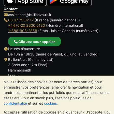
Contact
assistance@bullionvault.fr
03 67 75 02 12
((France (numéro national))
+44 (0)20 8600 0130
(Numéro international)
1-888-908-2858
(Etats-Unis et Canada (numéro vert))
Cliquez pour appeler
Heures d'ouverture
De 10h à 18h30 (heure de Paris), du lundi au vendredi
BullionVault (Galmarley Ltd)
3 Shortlands (7th Floor)
Hammersmith
London
W6 8DA
Nous utilisons des cookies (et ceux de tierces parties) pour
ROYAUME UNI
enregistrer vos préférences, améliorer la navigation et pour
rendre plus pertinentes les publicités que nous affichons sur les
sites tiers. Pour en savoir plus, lisez nos politiques de
confidentialité
et sur les
cookies
.
Acceptez l’utilisation de cookies en cliquant sur « J’accepte » ou
TrustScore 4.6 | 534 avis