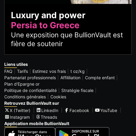
Luxury and power
Persia to Greece
Une exposition que BullionVault est
fière de soutenir
Liens utiles
FAQ
Tarifs
Estimez vos frais
t oz/kg
Partenariat professionnels
Affililiation
Compte enfant
Plan d'Epargne or
Politique de confidentialité
Stratégie fiscale
Conditions générales
Cookies
Retrouvez BullionVault sur
X (Twitter)
LinkedIn
Facebook
YouTube
Instagram
Threads
Application mobile BullionVault