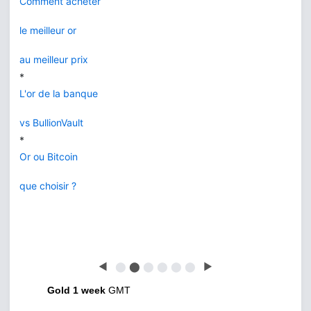
Comment acheter
le meilleur or
au meilleur prix
*
L'or de la banque
vs BullionVault
*
Or ou Bitcoin
que choisir ?
◀
⬤
⬤
⬤
⬤
⬤
⬤
▶
Gold 1 week
GMT