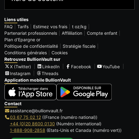
Liens utiles
FAQ
Tarifs
Estimez vos frais
t oz/kg
Partenariat professionnels
Affililiation
Compte enfant
Plan d'Epargne or
Politique de confidentialité
Stratégie fiscale
Conditions générales
Cookies
Retrouvez BullionVault sur
X (Twitter)
LinkedIn
Facebook
YouTube
Instagram
Threads
Application mobile BullionVault
Contact
assistance@bullionvault.fr
03 67 75 02 12
((France (numéro national))
+44 (0)20 8600 0130
(Numéro international)
1-888-908-2858
(Etats-Unis et Canada (numéro vert))