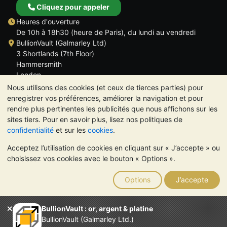
Cliquez pour appeler
Heures d'ouverture
De 10h à 18h30 (heure de Paris), du lundi au vendredi
BullionVault (Galmarley Ltd)
3 Shortlands (7th Floor)
Hammersmith
London
W6 8DA
Nous utilisons des cookies (et ceux de tierces parties) pour
ROYAUME UNI
enregistrer vos préférences, améliorer la navigation et pour
rendre plus pertinentes les publicités que nous affichons sur les
sites tiers. Pour en savoir plus, lisez nos politiques de
confidentialité
et sur les
cookies
.
Acceptez l’utilisation de cookies en cliquant sur « J’accepte » ou
TrustScore 4.6 | 534 avis
choisissez vos cookies avec le bouton « Options ».
VEUILLEZ NOTER:
La valeur des métaux précieux peut aussi
bien baisser qu'augmenter. Les tendances historiques ne
Options
J’accepte
garantissent pas l'évolution future des cours. Rien sur les sites
Internet de BullionVault ou dans ses communications ne
constitue un conseil en investissement. Demander l'avis d'un
BullionVault : or, argent & platine
professionnel est à envisager pour déterminer si la possession
BullionVault (Galmarley Ltd.)
de métaux précieux vous convient.