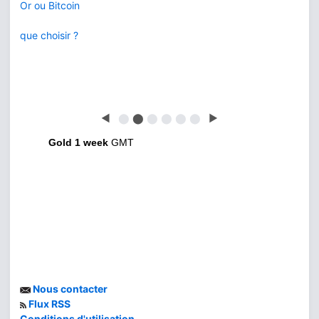
Or ou Bitcoin
que choisir ?
◀
⬤
⬤
⬤
⬤
⬤
⬤
▶
Gold 1 week
GMT
Nous contacter
Flux RSS
Conditions d'utilisation