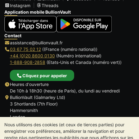
Instagram
Threads
Application mobile BullionVault
Contact
assistance@bullionvault.fr
03 67 75 02 12
((France (numéro national))
+44 (0)20 8600 0130
(Numéro international)
1-888-908-2858
(Etats-Unis et Canada (numéro vert))
Cliquez pour appeler
Heures d'ouverture
De 10h à 18h30 (heure de Paris), du lundi au vendredi
BullionVault (Galmarley Ltd)
3 Shortlands (7th Floor)
Hammersmith
London
W6 8DA
Nous utilisons des cookies (et ceux de tierces parties) pour
ROYAUME UNI
enregistrer vos préférences, améliorer la navigation et pour
rendre plus pertinentes les publicités que nous affichons sur les