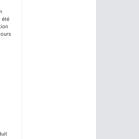
n
a été
tion
cours
duit