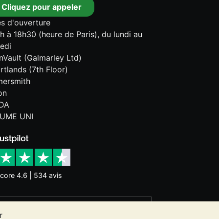
Cliquez pour appeler
s d'ouverture
h à 18h30 (heure de Paris), du lundi au
edi
onVault (Galmarley Ltd)
rtlands (7th Floor)
ersmith
on
DA
UME UNI
core 4.6 | 534 avis
nces historiques ne garantissent pas
r
 ne constitue un conseil en