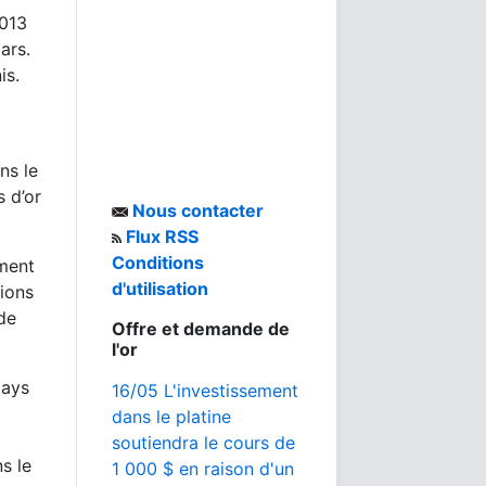
2013
ars.
is.
ns le
 d’or
Nous contacter
Flux RSS
Conditions
ment
d'utilisation
lions
de
Offre et demande de
l'or
pays
16/05 L'investissement
dans le platine
soutiendra le cours de
ns le
1 000 $ en raison d'un