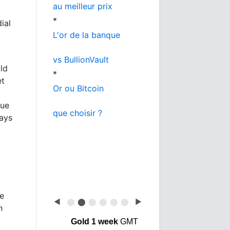
au meilleur prix
*
ial
L'or de la banque
vs BullionVault
old
*
et
Or ou Bitcoin
que
que choisir ?
pays
ie
◀
⬤
⬤
⬤
⬤
⬤
⬤
▶
n
Gold 1 week
GMT