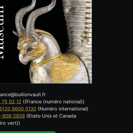
tance@bullionvault.fr
 75 02 12
((France (numéro national))
0)20 8600 0130
(Numéro international)
8-908-2858
(Etats-Unis et Canada
ro vert))