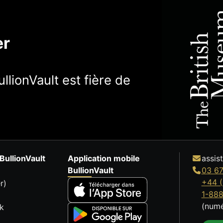
er
llionVault est fière de
BullionVault
Application mobile
assis
BullionVault
03 67
+44 (
r)
1-88
(numé
k