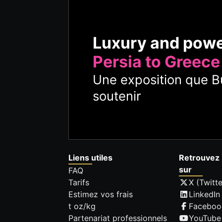
Luxury and pow
Persia to Greece
Une exposition que Bu
soutenir
Liens utiles
Retrouvez 
sur
FAQ
Tarifs
X (Twitte
Estimez vos frais
LinkedIn
t oz/kg
Faceboo
Partenariat professionnels
YouTube