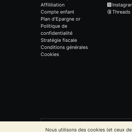
Affililiation
Instagra
Compte enfant
Threads
Plan d'Epargne or
Politique de
confidentialité
Stratégie fiscale
Conditions générales
Cookies
VEUILLEZ NOTER:
La valeur des métau
Nous utilisons des cookies (et ceux de
l'évolution future des cours. Rien sur l