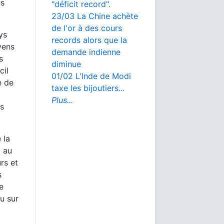
es
"déficit record".
23/03 La Chine achète
de l'or à des cours
ys
records alors que la
yens
demande indienne
s
diminue
cil
01/02 L'Inde de Modi
e de
taxe les bijoutiers...
Plus...
ys
 la
t au
rs et
s
e
u sur