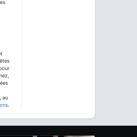
des
ut
 êtes
 pour
nez,
nées
, au
ions
.